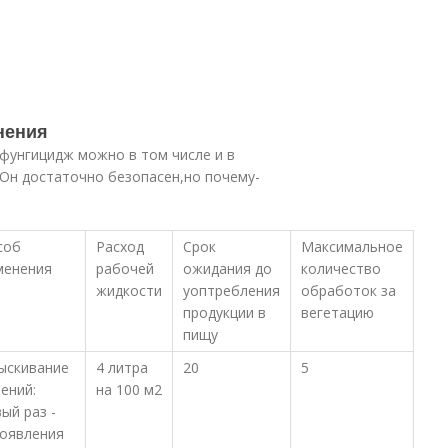
нения
 фунгицидж можно в том числе и в
 Он достаточно безопасен,но почему-
соб
Расход
Срок
Максимальное
менения
рабочей
ожидания до
количество
жидкости
уоптребления
обработок за
продукции в
вегетацию
пищу
ыскивание
4 литра
20
5
ений:
на 100 м2
ый раз -
появления