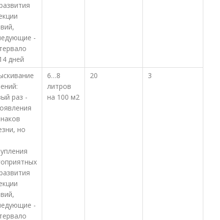
 развития
екции
вий,
ледующие -
нтервало
14 дней
ыскивание
6…8
20
3
ений:
литров
ый раз -
на 100 м2
появления
знаков
зни, но
тупления
гоприятных
 развития
екции
вий,
ледующие -
нтервало