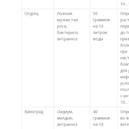
10…
Огурец
Ложная
50
Опр
мучнистая
граммов
раст
роса,
на 10
перв
бактериоз,
литров
до 
антракноз
воды
при
боле
при
нас
бла
для
инф
усло
пос
с и
10…
Виноград
Оидиум,
40
Опр
милдью,
граммов
во 
антракноз
на 10
вег