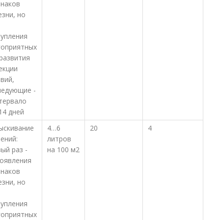
знаков
зни, но
тупления
гоприятных
 развития
екции
вий,
ледующие -
нтервало
14 дней
ыскивание
4…6
20
4
ений:
литров
ый раз -
на 100 м2
появления
знаков
зни, но
тупления
гоприятных