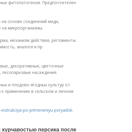
ьных фитопатогенов. Предпочтителен
 на основе соединений меди,
 на микроорганизмы.
орма, механизм действия, регламенты
мость, аналоги и пр.
вые, декоративные, цветочные
, лесопарковые насаждения.
ных и плодово-ягодных культур от
 к применению в сельском и личном
ik-instrukciya-po-primeneniyu-poryadok-
с курчавостью персика после