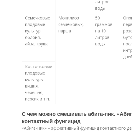
литров
воды
Семечковые
Монилиоз
50
Опр
плодовые
семечковых,
граммов
пер
культур:
парша
на 10
роз
яблоня,
литров
бут
айва, груша
воды
пос
инт
дне
Косточковые
плодовые
культуры:
вишня,
черешня,
персик и т.п.
С чем можно смешивать абига-пик. «Абиг
контактный фунгицид
«Абига-Пик» – эффективный фунгицид контактного де