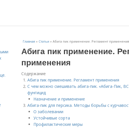
Главная
»
Статьи
»
Абига пик применение. Регламент применени
Абига пик применение. Ре
ными
х
применения
Содержание
це.
Абига пик применение. Регламент применения
С чем можно смешивать абига-пик. «Абига-Пик, ВС
фунгицид
Назначение и применение
е
Абига-пик для персика. Методы борьбы с курчавос
О заболевании
Устойчивые сорта
Профилактические меры