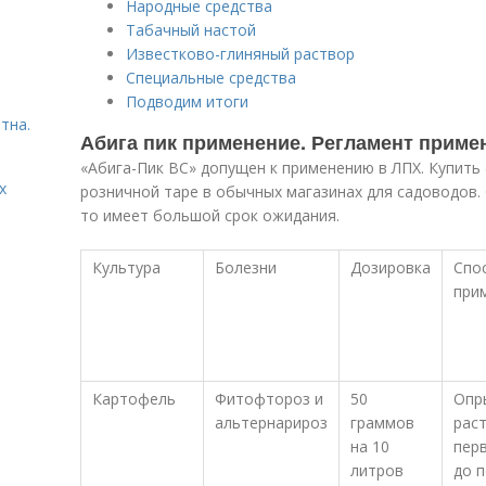
Народные средства
Табачный настой
Известково-глиняный раствор
Специальные средства
Подводим итоги
тна.
Абига пик применение. Регламент приме
«Абига-Пик ВС» допущен к применению в ЛПХ. Купить
х
розничной таре в обычных магазинах для садоводов.
то имеет большой срок ожидания.
Культура
Болезни
Дозировка
Спо
при
Картофель
Фитофтороз и
50
Опр
альтернарироз
граммов
раст
на 10
перв
литров
до 