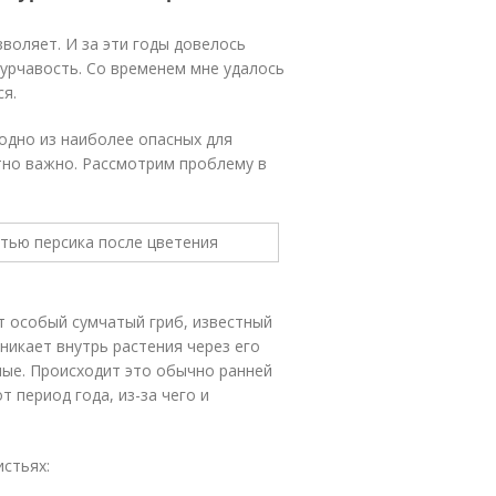
воляет. И за эти годы довелось
урчавость. Со временем мне удалось
ся.
одно из наиболее опасных для
тно важно. Рассмотрим проблему в
т особый сумчатый гриб, известный
оникает внутрь растения через его
ные. Происходит это обычно ранней
 период года, из-за чего и
истьях: