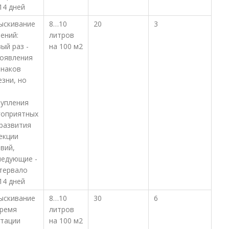
14 дней
ыскивание
8…10
20
3
ений:
литров
ый раз -
на 100 м2
появления
знаков
зни, но
тупления
гоприятных
 развития
екции
вий,
ледующие -
нтервало
14 дней
ыскивание
8…10
30
6
время
литров
етации
на 100 м2