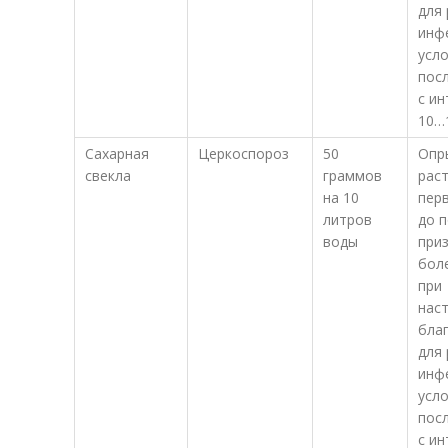
для
инф
усло
пос
с и
10…
Сахарная
Церкоспороз
50
Опр
свекла
граммов
раст
на 10
перв
литров
до 
воды
при
боле
при
нас
бла
для
инф
усло
пос
с и