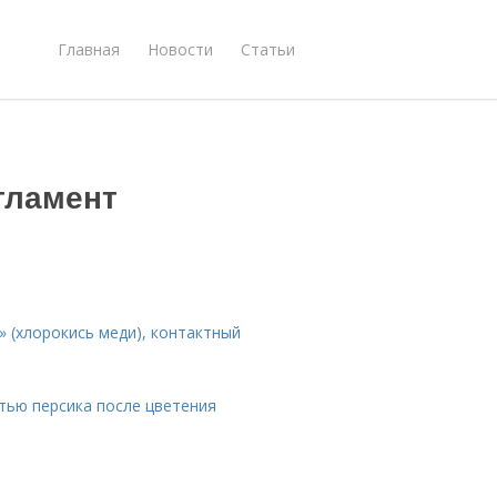
Главная
Новости
Статьи
я
гламент
» (хлорокись меди), контактный
тью персика после цветения