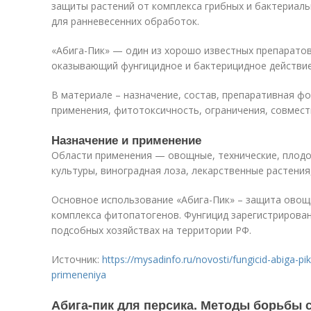
защиты растений от комплекса грибных и бактериал
для ранневесенних обработок.
«Абига-Пик» — один из хорошо известных препаратов
оказывающий фунгицидное и бактерицидное действие
В материале – назначение, состав, препаративная ф
применения, фитотоксичность, ограничения, совмести
Назначение и применение
Области применения — овощные, технические, плодо
культуры, виноградная лоза, лекарственные растения
Основное использование «Абига-Пик» – защита овощ
комплекса фитопатогенов. Фунгицид зарегистрирован
подсобных хозяйствах на территории РФ.
Источник:
https://mysadinfo.ru/novosti/fungicid-abiga-p
primeneniya
Абига-пик для персика. Методы борьбы 