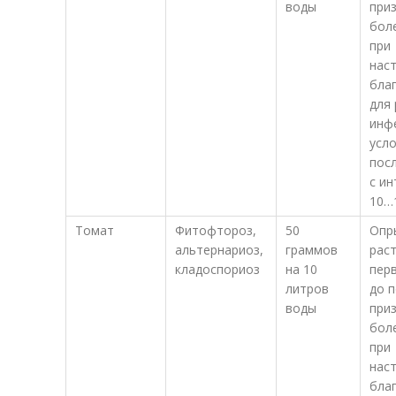
воды
при
боле
при
нас
бла
для
инф
усло
пос
с и
10…
Томат
Фитофтороз,
50
Опр
альтернариоз,
граммов
раст
кладоспориоз
на 10
перв
литров
до 
воды
при
боле
при
нас
бла