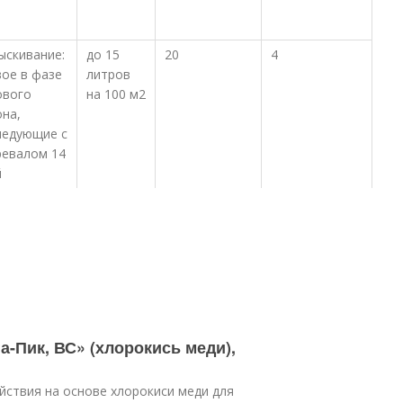
ыскивание:
до 15
20
4
вое в фазе
литров
ового
на 100 м2
она,
ледующие с
ревалом 14
й
а-Пик, ВС» (хлорокись меди),
йствия на основе хлорокиси меди для