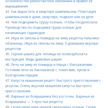
особенностей ремонтантной земляники и правил её
выращивания
42.
Как вырастить в квартире шампиньоны. Плантация
шампиньонов в доме, квартире, подвале или на даче
43.
Чем подкормить грушу осенью, чтобы плодоносила.
Руководство по подкормке груши осенью для
начинающих садоводов
44.
Икра из свеклы и помидор на зиму рецепты пальчики
оближешь. Икра из свеклы на зиму: 9 домашних вкусных
рецептов
45.
Серная шашка для теплицы из поликарбоната
инструкция. Виды дымовых шашек
46.
Лечо на зиму из помидор и перца с баклажанами.
Готовим лечо из баклажанов с томатами, луком и
болгарским перцем
47.
Капуста квашенная рецепт быстрого приготовления с
уксусом. Очень вкусная квашеная капуста быстрого
приготовления
48.
Варенье из боярышника без косточек. Варенье из
боярышника — 5 простых рецепта
49.
Сроки пересадки черной смородины осенью. Сроки