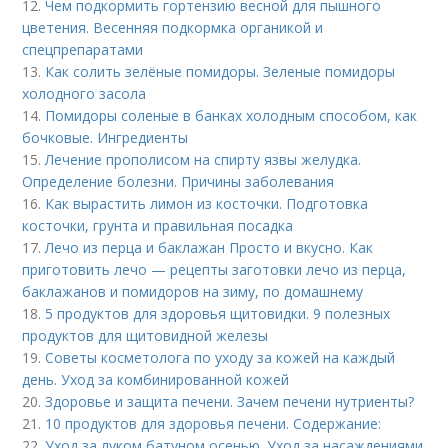
12.
Чем подкормить гортензию весной для пышного
цветения. Весенняя подкормка органикой и
спецпрепаратами
13.
Как солить зелёные помидоры. Зеленые помидоры
холодного засола
14.
Помидоры соленые в банках холодным способом, как
бочковые. Ингредиенты
15.
Лечение прополисом на спирту язвы желудка.
Определение болезни. Причины заболевания
16.
Как вырастить лимон из косточки. Подготовка
косточки, грунта и правильная посадка
17.
Лечо из перца и баклажан Просто и вкусно. Как
приготовить лечо — рецепты заготовки лечо из перца,
баклажанов и помидоров на зиму, по домашнему
18.
5 продуктов для здоровья щитовидки. 9 полезных
продуктов для щитовидной железы
19.
Советы косметолога по уходу за кожей на каждый
день. Уход за комбинированной кожей
20.
Здоровье и защита печени. Зачем печени нутриенты?
21.
10 продуктов для здоровья печени. Содержание:
22.
Уход за луком батуном осенью. Уход за насаждениями