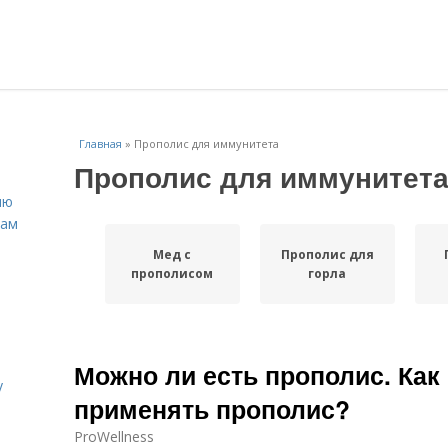
Главная
»
Прополис для иммунитета
Прополис для иммунитет
ню
нам
Мед с
Прополис для
прополисом
горла
Можно ли есть прополис. Как
у
применять прополис?
ProWellness