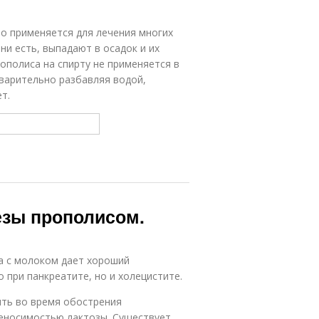
но применяется для лечения многих
ни есть, выпадают в осадок и их
ополиса на спирту не применяется в
варительно разбавляя водой,
т.
езы прополисом.
а с молоком дает хороший
 при панкреатите, но и холецистите.
ять во время обострения
реносимостью лактозы. Существует