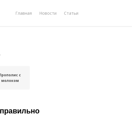
Главная
Новости
Статьи
а
Прополис с
молоком
 правильно