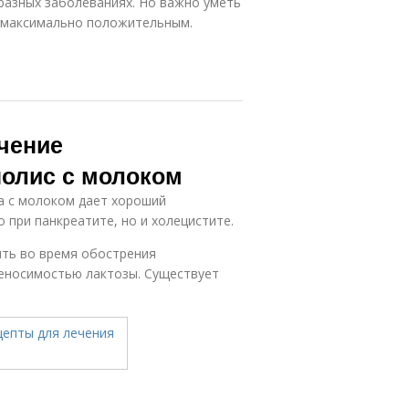
разных заболеваниях. Но важно уметь
л максимально положительным.
чение
олис с молоком
а с молоком дает хороший
 при панкреатите, но и холецистите.
ять во время обострения
реносимостью лактозы. Существует