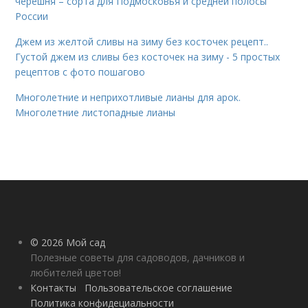
черешня – сорта для Подмосковья и средней полосы
России
Джем из желтой сливы на зиму без косточек рецепт..
Густой джем из сливы без косточек на зиму - 5 простых
рецептов с фото пошагово
Многолетние и неприхотливые лианы для арок.
Многолетние листопадные лианы
© 2026 Мой сад
Полезные советы для садоводов, дачников и
любителей цветов!
Контакты
Пользовательское соглашение
Политика конфидециальности