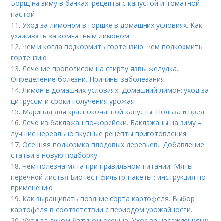
Борщ на зиму в банках: рецепты с капустой и томатной
пастой
11.
Уход за лимоном в горшке в домашних условиях. Как
ухаживать за комнатным лимоном
12.
Чем и когда подкормить гортензию. Чем подкормить
гортензию
13.
Лечение прополисом на спирту язвы желудка.
Определение болезни. Причины заболевания
14.
Лимон в домашних условиях. Домашний лимон: уход за
цитрусом и сроки получения урожая
15.
Маринад для краснокочанной капусты. Польза и вред
16.
Лечо из баклажан по-корейски. Баклажаны на зиму –
лучшие нереально вкусные рецепты приготовления
17.
Осенняя подкормка плодовых деревьев.. Добавление
статьи в новую подборку
18.
Чем полезна мята при правильном питании. Мяты
перечной листья Биотест фильтр-пакеты : инструкция по
применению
19.
Как выращивать поздние сорта картофеля. Выбор
картофеля в соответствии с периодом урожайности.
20.
Уход за луком батуном осенью. Уход за насаждениями