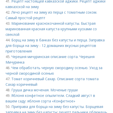
41.
Рецепт настоящей кавказской аджики. Рецепт аджики
кавказской на зиму
42.
Лечо рецепт на зиму из перца с томатным соком.
Самый простой рецепт
43.
Маринование краснокочанной капусты. Быстрая
маринованная красная капуста крупными кусками со
свеклой
44.
Борщ на зиму в банках без капусты и перца. Заправка
для борща на зиму - 12 домашних вкусных рецептов
приготовления
45.
Черешня мичуринская описание сорта. Черешня
Мичуринка
46.
Чем обработать черную смородину осенью. Уход за
черной смородиной осенью
47.
Томат коричневый Сахар. Описание сорта томата
Сахар коричневый
48.
Груша дичка моченая. Моченые груши
49.
Яблоня конфетное опылители. Сладкий август в
вашем саду: яблоня сорта «Конфетное»
50.
Приправа для борща на зиму без капусты. Борщевая
заправка на зиму без капусты: рецепт пальчики оближешь