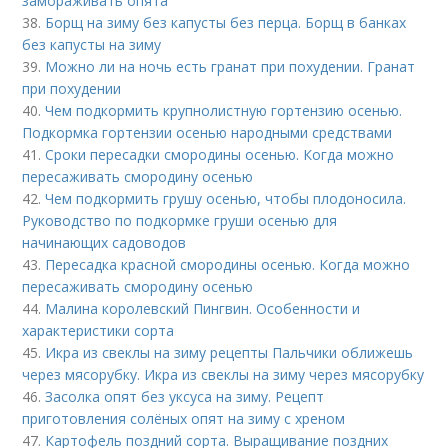
замораживать опята
38.
Борщ на зиму без капусты без перца. Борщ в банках
без капусты на зиму
39.
Можно ли на ночь есть гранат при похудении. Гранат
при похудении
40.
Чем подкормить крупнолистную гортензию осенью.
Подкормка гортензии осенью народными средствами
41.
Сроки пересадки смородины осенью. Когда можно
пересаживать смородину осенью
42.
Чем подкормить грушу осенью, чтобы плодоносила.
Руководство по подкормке груши осенью для
начинающих садоводов
43.
Пересадка красной смородины осенью. Когда можно
пересаживать смородину осенью
44.
Малина королевский Пингвин. Особенности и
характеристики сорта
45.
Икра из свеклы на зиму рецепты Пальчики оближешь
через мясорубку. Икра из свеклы на зиму через мясорубку
46.
Засолка опят без уксуса на зиму. Рецепт
приготовления солёных опят на зиму с хреном
47.
Картофель поздний сорта. Выращивание поздних