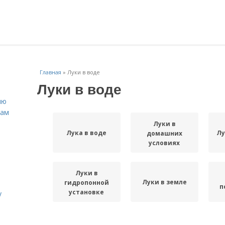
Главная
»
Луки в воде
Луки в воде
ню
нам
Луки в
Лука в воде
Лу
домашних
условиях
Луки в
Луки в земле
гидропонной
п
установке
у