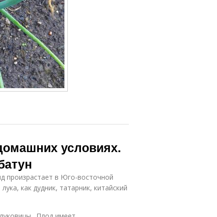
 домашних условиях.
батун
ид произрастает в Юго-восточной
лука, как дудник, татарник, китайский
 луковицы. Плод имеет