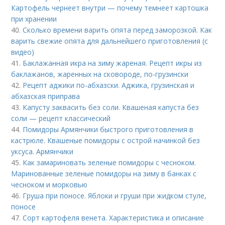
Картофель чернеет внутри — почему темнеет картошка
при хранении
40.
Сколько времени варить опята перед заморозкой. Как
варить свежие опята для дальнейшего приготовления (с
видео)
41.
Баклажанная икра на зиму жареная. Рецепт икры из
баклажанов, жаренных на сковороде, по-грузински
42.
Рецепт аджики по-абхазски. Аджика, грузинская и
абхазская приправа
43.
Капусту заквасить без соли. Квашеная капуста без
соли — рецепт классический
44.
Помидоры Армянчики быстрого приготовления в
кастрюле. Квашеные помидоры с острой начинкой без
уксуса. Армянчики
45.
Как замариновать зеленые помидоры с чесноком.
Маринованные зеленые помидоры на зиму в банках с
чесноком и морковью
46.
Груша при поносе. Яблоки и груши при жидком стуле,
поносе
47.
Сорт картофеля венета. Характеристика и описание