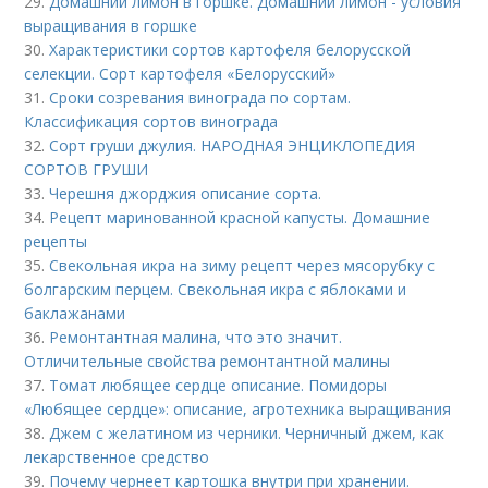
29.
Домашний лимон в горшке. Домашний лимон - условия
выращивания в горшке
30.
Характеристики сортов картофеля белорусской
селекции. Сорт картофеля «Белорусский»
31.
Сроки созревания винограда по сортам.
Классификация сортов винограда
32.
Сорт груши джулия. НАРОДНАЯ ЭНЦИКЛОПЕДИЯ
СОРТОВ ГРУШИ
33.
Черешня джорджия описание сорта.
34.
Рецепт маринованной красной капусты. Домашние
рецепты
35.
Свекольная икра на зиму рецепт через мясорубку с
болгарским перцем. Свекольная икра с яблоками и
баклажанами
36.
Ремонтантная малина, что это значит.
Отличительные свойства ремонтантной малины
37.
Томат любящее сердце описание. Помидоры
«Любящее сердце»: описание, агротехника выращивания
38.
Джем с желатином из черники. Черничный джем, как
лекарственное средство
39.
Почему чернеет картошка внутри при хранении.