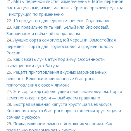
21.
Мяты перечной листья измельченные. Мяты перечной
листья цельные, измельченные - Красногорсклексредства
- инструкция по применению
22.
10 продуктов для здоровья печени. Содержание:
23.
Как правильно пить чай. Белый или бирюзовый.
Завариваем и пьём чай по правилам
24.
Лучшие сорта самоплодной черешни. Зимостойкая
черешня – сорта для Подмосковья и средней полосы
России
25.
Как сажать лук-батун под зиму. Особенности
выращивания лука-батуна
26.
Рецепт приготовления вкусных маринованных
вешенок. Вешенки маринованные быстрого
приготовления с соком лимона
27.
Эти сорта картофеля удивят вас своим вкусом. Сорта
семенного картофеля — выбираем правильно
28.
Быстрая квашеная капуста хрустящая без уксуса.
Квашеная капуста быстрого приготовления хрустящая и
сочная с уксусом
29.
Подкармливаем лимон в домашних условиях. Как
правильно подкармливать лимон?