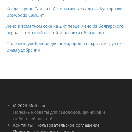
Когда стричь Самшит. Декоративные сады — Кустарники
Boxwoods Самшит
Лечо в томатном соке на 2 кг перца. Лечо из болгарского
перца с томатной пастой «пальчики оближешь»
Полезные удобрения для помидоров в открытом грунте.
Виды удобрений
© 2026 Мой сад
Полезные советы для садоводов, дачников и
любителей цветов!
Контакты
Пользовательское соглашение
Политика конфидециальности