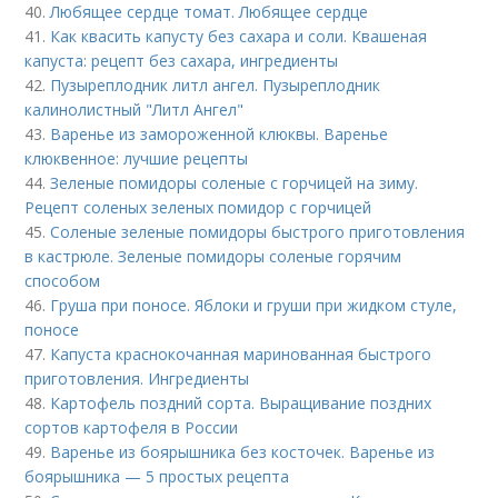
40.
Любящее сердце томат. Любящее сердце
41.
Как квасить капусту без сахара и соли. Квашеная
капуста: рецепт без сахара, ингредиенты
42.
Пузыреплодник литл ангел. Пузыреплодник
калинолистный "Литл Ангел"
43.
Варенье из замороженной клюквы. Варенье
клюквенное: лучшие рецепты
44.
Зеленые помидоры соленые с горчицей на зиму.
Рецепт соленых зеленых помидор с горчицей
45.
Соленые зеленые помидоры быстрого приготовления
в кастрюле. Зеленые помидоры соленые горячим
способом
46.
Груша при поносе. Яблоки и груши при жидком стуле,
поносе
47.
Капуста краснокочанная маринованная быстрого
приготовления. Ингредиенты
48.
Картофель поздний сорта. Выращивание поздних
сортов картофеля в России
49.
Варенье из боярышника без косточек. Варенье из
боярышника — 5 простых рецепта