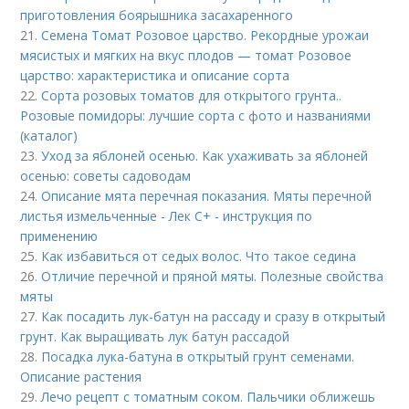
приготовления боярышника засахаренного
21.
Семена Томат Розовое царство. Рекордные урожаи
мясистых и мягких на вкус плодов — томат Розовое
царство: характеристика и описание сорта
22.
Сорта розовых томатов для открытого грунта..
Розовые помидоры: лучшие сорта с фото и названиями
(каталог)
23.
Уход за яблоней осенью. Как ухаживать за яблоней
осенью: советы садоводам
24.
Описание мята перечная показания. Мяты перечной
листья измельченные - Лек С+ - инструкция по
применению
25.
Как избавиться от седых волос. Что такое седина
26.
Отличие перечной и пряной мяты. Полезные свойства
мяты
27.
Как посадить лук-батун на рассаду и сразу в открытый
грунт. Как выращивать лук батун рассадой
28.
Посадка лука-батуна в открытый грунт семенами.
Описание растения
29.
Лечо рецепт с томатным соком. Пальчики оближешь