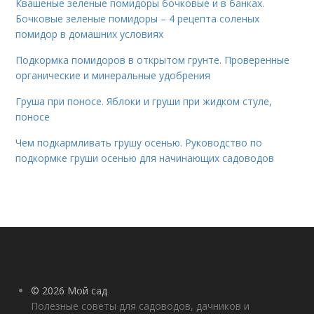
Квашеные зеленые помидоры бочковые и в банках.
Бочковые зеленые помидоры – 4 рецепта соленых
помидор в домашних условиях
Подкормка помидоров в открытом грунте. Проверенные
органические и минеральные удобрения
Груша при поносе. Яблоки и груши при жидком стуле,
поносе
Чем подкармливать грушу осенью. Руководство по
подкормке груши осенью для начинающих садоводов
© 2026 Мой сад
Полезные советы для садоводов, дачников и