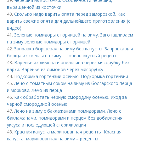
39.
Черешня из косточки. Особенности черешни,
выращенной из косточки
40.
Сколько надо варить опята перед заморозкой. Как
варить свежие опята для дальнейшего приготовления (с
видео)
41.
Зеленые помидоры с горчицей на зиму. Заготавливаем
на зиму зеленые помидоры с горчицей
42.
Заправка борщевая на зиму без капусты. Заправка для
борща из свеклы на зиму — очень вкусный рецепт
43.
Варенье из лимона и апельсина через мясорубку без
варки. Варенье из лимонов через мясорубку
44.
Подкормка гортензии осенью. Подкормка гортензии
45.
Лечо с томатным соком на зиму из болгарского перца
и моркови. Лечо из перца
46.
Как обработать черную смородину осенью. Уход за
черной смородиной осенью
47.
Лечо на зиму с баклажанами помидорами. Лечо с
баклажанами, помидорами и перцем без добавления
уксуса и последующей стерилизации
48.
Красная капуста маринованная рецепты. Красная
капуста, маринованная на зиму – рецепты