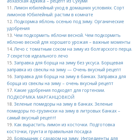
абхазская аджика – рецепт из Сухуми
11.
Лимон юбилейный уход в домашних условиях. Сорт
лимонов Юбилейный: растим в комнате
12.
Подкормка яблонь осенью под зиму. Органические
удобрения
13.
Чем подкормить яблони весной. Чем подкормить
яблоню весной для хорошего урожая – важные моменты
14.
Лечо с томатным соком на зиму из болгарского перца.
7 секретов идеального лечо
15.
Заправка для борща на зиму без уксуса. Борщевая
заправка из свеклы на зиму — Очень вкусный рецепт
16.
Заправка для борща на зиму в банках. Заправка для
борща из свеклы на зиму – очень вкусный рецепт
17.
Какие удобрения подходят для гортензии.
ПОДКОРМКА МАРГАНЦОВКОЙ
18.
Зеленые помидоры на зиму в банках. Зеленые
помидоры по-грузински на зиму в литровых банках –
самый вкусный рецепт!
19.
Как вырастить лимон из косточки. Подготовка
косточки, грунта и правильная посадка
20.
Боярышник с сахаром на зиму. Ингредиенты для