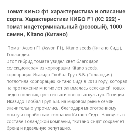
Томат КИБО ф1 характеристика и описание
сорта. Характеристики КИБО F1 (КС 222) -
томат индетерминальный (розовый), 1000
семян, Kitano (Китано)
​ Томат Асвон F1 (Asvon F1), Kitano seeds (Китано Сидз),
Голландия:
Этот гибрид томата увидел свет благодаря
селекционерам из корпорации Kitano seeds.
корпорация Иказидо Глобал Груп Б.В. (Голландия)
поглотила корпорацию Китано Сидз в 2013 году, которая
на протяжении многих лет занималась селекцией новых
видов полевых, цветочных и овощных культур. Позиции
Иказидо Глобал Груп Б.В. на мировом рынке семян
значительно упрочились, благодаря многогранному
опыту и наработкам компании Китано Сидз. Находясь в
составе Голандской компании, “Китано Сидз“ сохраняет
бренд и идеальную репутацию.