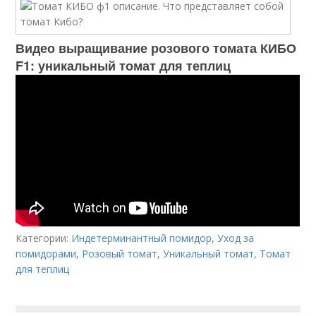
Видео выращивание розового томата КИБО
F1: уникальный томат для теплиц
Категории:
Индетерминантный помидор
,
Уход за
помидорами
,
Розовый томат
,
Уникальный томат
,
Томат
для теплиц