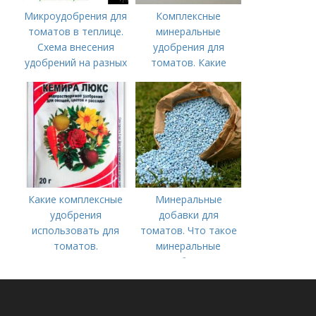
Микроудобрения для
Комплексные
томатов в теплице.
минеральные
Схема внесения
удобрения для
удобрений на разных
томатов. Какие
этапах развития
средства
помидоров
используются для
культуры
Какие комплексные
Минеральные
удобрения
добавки для
использовать для
томатов. Что такое
томатов.
минеральные
Традиционные
удобрения
комплексные
удобрения для
помидор