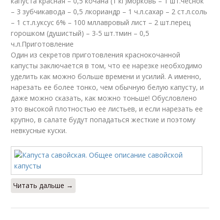
капуста красная – 0,5 кочана (1 кг)морковь – 1 шт.чеснок
– 3 зубчикавода – 0,5 лкориандр – 1 ч.л.сахар – 2 ст.л.соль
– 1 ст.л.уксус 6% – 100 мллавровый лист – 2 шт.перец
горошком (душистый) – 3-5 шт.тмин – 0,5
ч.л.Приготовление
Один из секретов приготовления краснокочанной
капусты заключается в том, что ее нарезке необходимо
уделить как можно больше времени и усилий. А именно,
нарезать ее более тонко, чем обычную белую капусту, и
даже можно сказать, как можно тоньше! Обусловлено
это высокой плотностью ее листьев, и если нарезать ее
крупно, в салате будут попадаться жесткие и поэтому
невкусные куски.
Читать дальше →