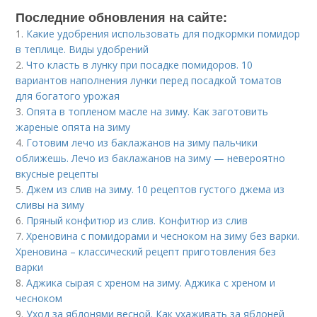
Последние обновления на сайте:
1.
Какие удобрения использовать для подкормки помидор
в теплице. Виды удобрений
2.
Что класть в лунку при посадке помидоров. 10
вариантов наполнения лунки перед посадкой томатов
для богатого урожая
3.
Опята в топленом масле на зиму. Как заготовить
жареные опята на зиму
4.
Готовим лечо из баклажанов на зиму пальчики
оближешь. Лечо из баклажанов на зиму — невероятно
вкусные рецепты
5.
Джем из слив на зиму. 10 рецептов густого джема из
сливы на зиму
6.
Пряный конфитюр из слив. Конфитюр из слив
7.
Хреновина с помидорами и чесноком на зиму без варки.
Хреновина – классический рецепт приготовления без
варки
8.
Аджика сырая с хреном на зиму. Аджика с хреном и
чесноком
9.
Уход за яблонями весной. Как ухаживать за яблоней