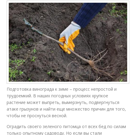
Подготовка винограда к зиме – процесс непростой и
трудоемкий. В наших погодных условиях хрупкое
растение может выпреть, вымерзнуть, подвергнуться
атаке грызунов и найти еще множество причин для того,
чтобы не проснуться весной.
Оградить своего зеленого питомца от всех бед по силам
только опытному садоводу. Но если вы стали