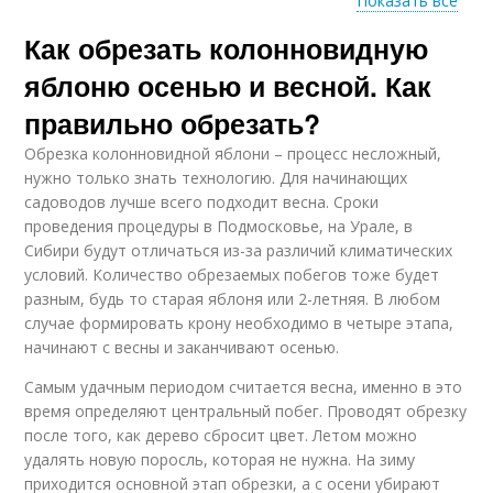
Показать все
Как обрезать колонновидную
Обрезка в
Зимний обрезка
благоприятные дни
яблоню осенью и весной. Как
правильно обрезать?
Обрезка колонновидной яблони – процесс несложный,
нужно только знать технологию. Для начинающих
садоводов лучше всего подходит весна. Сроки
проведения процедуры в Подмосковье, на Урале, в
Сибири будут отличаться из-за различий климатических
условий. Количество обрезаемых побегов тоже будет
разным, будь то старая яблоня или 2-летняя. В любом
случае формировать крону необходимо в четыре этапа,
начинают с весны и заканчивают осенью.
Самым удачным периодом считается весна, именно в это
время определяют центральный побег. Проводят обрезку
после того, как дерево сбросит цвет. Летом можно
удалять новую поросль, которая не нужна. На зиму
приходится основной этап обрезки, а с осени убирают