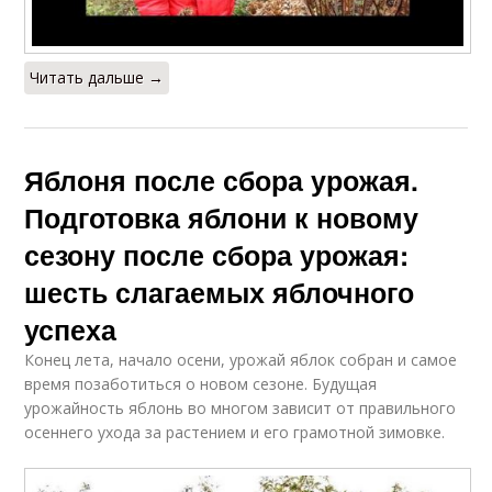
Читать дальше →
Яблоня после сбора урожая.
Подготовка яблони к новому
сезону после сбора урожая:
шесть слагаемых яблочного
успеха
Конец лета, начало осени, урожай яблок собран и самое
время позаботиться о новом сезоне. Будущая
урожайность яблонь во многом зависит от правильного
осеннего ухода за растением и его грамотной зимовке.