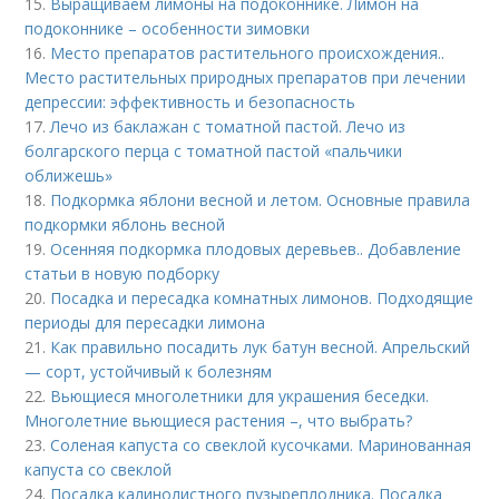
15.
Выращиваем лимоны на подоконнике. Лимон на
подоконнике – особенности зимовки
16.
Место препаратов растительного происхождения..
Место растительных природных препаратов при лечении
депрессии: эффективность и безопасность
17.
Лечо из баклажан с томатной пастой. Лечо из
болгарского перца с томатной пастой «пальчики
оближешь»
18.
Подкормка яблони весной и летом. Основные правила
подкормки яблонь весной
19.
Осенняя подкормка плодовых деревьев.. Добавление
статьи в новую подборку
20.
Посадка и пересадка комнатных лимонов. Подходящие
периоды для пересадки лимона
21.
Как правильно посадить лук батун весной. Апрельский
— сорт, устойчивый к болезням
22.
Вьющиеся многолетники для украшения беседки.
Многолетние вьющиеся растения –, что выбрать?
23.
Соленая капуста со свеклой кусочками. Маринованная
капуста со свеклой
24.
Посадка калинолистного пузыреплодника. Посадка