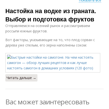
Показать все
Настойка на водке из граната.
Водка с ананасовым
Яблочный сок
соком
Выбор и подготовка фруктов
Отправляемся на осенний рынок и рассматриваем
россыпи южных фруктов.
Водка с вишневым
Гранатовый сок
Вот факторы, указывающие на то, что плод сорван с
дерева уже спелым, его зерна наполнены соком:
Настойки на водке
Кремлевская водка
Читать дальше →
Водки в домашних
Настоящий водка
условиях
Вас может заинтересовать