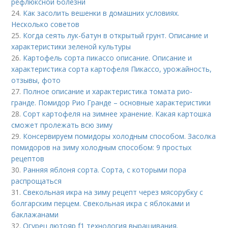
рефлюксной болезни
24.
Как засолить вешенки в домашних условиях.
Несколько советов
25.
Когда сеять лук-батун в открытый грунт. Описание и
характеристики зеленой культуры
26.
Картофель сорта пикассо описание. Описание и
характеристика сорта картофеля Пикассо, урожайность,
отзывы, фото
27.
Полное описание и характеристика томата рио-
гранде. Помидор Рио Гранде – основные характеристики
28.
Сорт картофеля на зимнее хранение. Какая картошка
сможет пролежать всю зиму
29.
Консервируем помидоры холодным способом. Засолка
помидоров на зиму холодным способом: 9 простых
рецептов
30.
Ранняя яблоня сорта. Сорта, с которыми пора
распрощаться
31.
Свекольная икра на зиму рецепт через мясорубку с
болгарским перцем. Свекольная икра с яблоками и
баклажанами
32.
Огурец лютояр f1 технология выращивания.