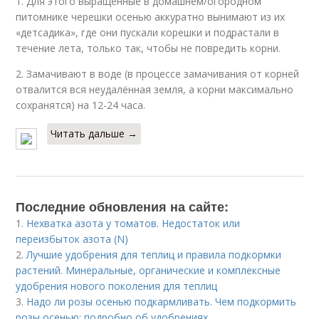
1. Для этого выращенные в домашнем/огородном
питомнике черешки осенью аккуратно вынимают из их
«детсадика», где они пускали корешки и подрастали в
течение лета, только так, чтобы не повредить корни.
2. Замачивают в воде (в процессе замачивания от корней
отвалится вся неудалённая земля, а корни максимально
сохранятся) на 12-24 часа.
Читать дальше →
Последние обновления на сайте:
1.
Нехватка азота у томатов. Недостаток или
переизбыток азота (N)
2.
Лучшие удобрения для теплиц и правила подкормки
растений. Минеральные, органические и комплексные
удобрения нового поколения для теплиц
3.
Надо ли розы осенью подкармливать. Чем подкормить
розы осенью: подробно об удобрениях