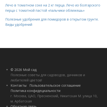
Лечо в томатном соке на 2 кг перца. Лечо из болгарского
перца с томатной пастой «пальчики оближешь»
Полезные удобрения для помидоров в открытом грунте.
Виды удобрений
© 2026 Мой сад
Полезные советы для садоводов, дачников и
любителей цветов!
Контакты
Пользовательское соглашение
Политика конфидециальности
г. Москва, ЦАО, Пресненский, Никитская М. улица 10,
м. Арбатская
Обратная связь