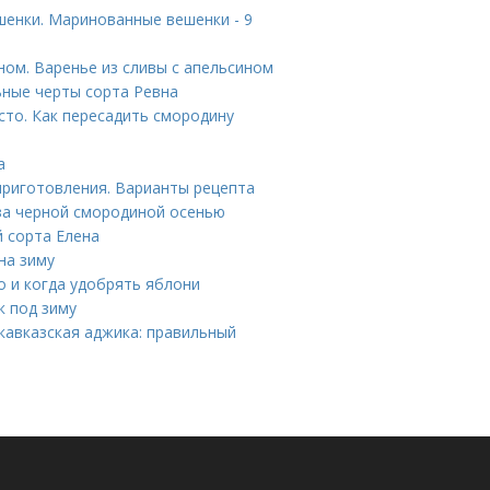
енки. Маринованные вешенки - 9
ном. Варенье из сливы с апельсином
ьные черты сорта Ревна
сто. Как пересадить смородину
а
приготовления. Варианты рецепта
за черной смородиной осенью
й сорта Елена
на зиму
 и когда удобрять яблони
к под зиму
 кавказская аджика: правильный