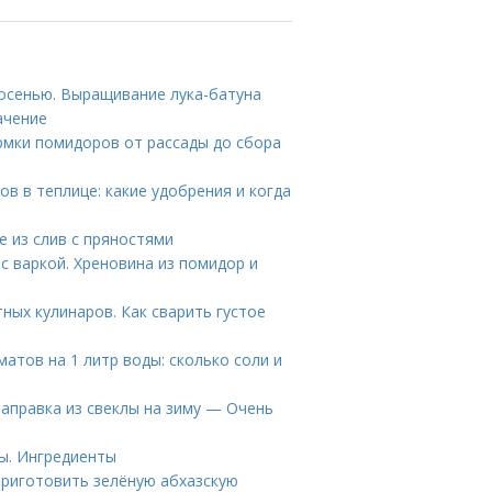
 осенью. Выращивание лука-батуна
ачение
рмки помидоров от рассады до сбора
в в теплице: какие удобрения и когда
е из слив с пряностями
 с варкой. Хреновина из помидор и
ных кулинаров. Как сварить густое
матов на 1 литр воды: сколько соли и
заправка из свеклы на зиму — Очень
ы. Ингредиенты
 приготовить зелёную абхазскую