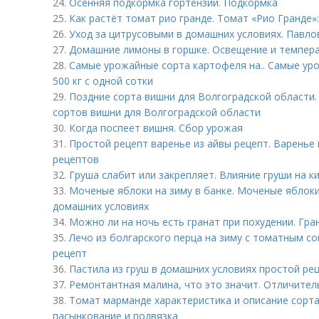
24.
Осенняя подкормка гортензий. Подкормка
25.
Как растёт томат рио гранде. Томат «Рио Гранде»
26.
Уход за цитрусовыми в домашних условиях. Павло
27.
Домашние лимоны в горшке. Освещение и темпер
28.
Самые урожайные сорта картофеля на.. Самые у
500 кг с одной сотки
29.
Поздние сорта вишни для Волгоградской области.
сортов вишни для Волгоградской области
30.
Когда поспеет вишня. Сбор урожая
31.
Простой рецепт варенье из айвы рецепт. Варенье 
рецептов
32.
Груша слабит или закрепляет. Влияние груши на к
33.
Моченые яблоки на зиму в банке. Моченые яблоки
домашних условиях
34.
Можно ли на ночь есть гранат при похудении. Гра
35.
Лечо из болгарского перца на зиму с томатным с
рецепт
36.
Пастила из груш в домашних условиях простой рец
37.
Ремонтантная малина, что это значит. Отличите
38.
Томат марманде характеристика и описание сорт
пасынкование и подвязка