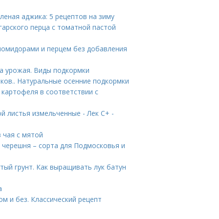
леная аджика: 5 рецептов на зиму
гарского перца с томатной пастой
 помидорами и перцем без добавления
а урожая. Виды подкормки
ков.. Натуральные осенние подкормки
 картофеля в соответствии с
й листья измельченные - Лек С+ -
в чая с мятой
 черешня – сорта для Подмосковья и
ытый грунт. Как выращивать лук батун
а
сом и без. Классический рецепт