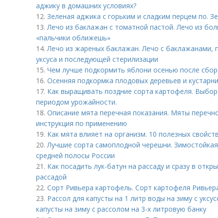
аджику в домашних условиях?
12.
Зеленая аджика с горьким и сладким перцем по. Зе
13.
Лечо из баклажан с томатной пастой. Лечо из бол
«пальчики оближешь»
14.
Лечо из жареных баклажан. Лечо с баклажанами,
уксуса и последующей стерилизации
15.
Чем лучше подкормить яблони осенью после сбор
16.
Осенняя подкормка плодовых деревьев и кустарни
17.
Как выращивать поздние сорта картофеля. Выбор
периодом урожайности.
18.
Описание мята перечная показания. Мяты перечно
инструкция по применению
19.
Как мята влияет на организм. 10 полезных свойст
20.
Лучшие сорта самоплодной черешни. Зимостойкая
средней полосы России
21.
Как посадить лук-батун на рассаду и сразу в откр
рассадой
22.
Сорт Ривьера картофель. Сорт картофеля Ривьер
23.
Рассол для капусты на 1 литр воды на зиму с уксу
капусты на зиму с рассолом на 3-х литровую банку