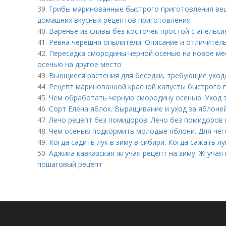
39.
Грибы маринованные быстрого приготовления веш
домашних вкусных рецептов приготовления
40.
Варенье из сливы без косточек простой с апельси
41.
Ревна черешня опылители. Описание и отличител
42.
Пересадка смородины черной осенью на новое ме
осенью на другое место
43.
Вьющиеся растения для беседки, требующие уход
44.
Рецепт маринованной красной капусты быстрого 
45.
Чем обработать черную смородину осенью. Уход 
46.
Сорт Елена яблок. Выращивание и уход за яблоне
47.
Лечо рецепт без помидоров. Лечо без помидоров 
48.
Чем осенью подкормить молодые яблони. Для чего
49.
Когда садить лук в зиму в сибири. Когда сажать лу
50.
Аджика кавказская жгучая рецепт на зиму. Жгучая
пошаговый рецепт