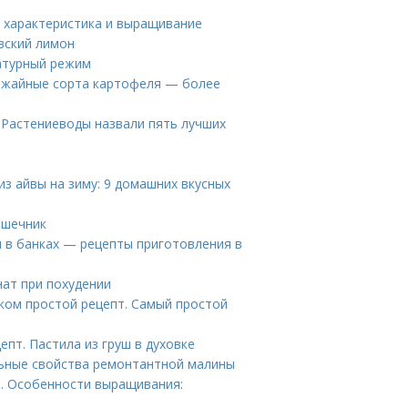
: характеристика и выращивание
вский лимон
атурный режим
рожайные сорта картофеля — более
 Растениеводы назвали пять лучших
из айвы на зиму: 9 домашних вкусных
ишечник
 в банках — рецепты приготовления в
нат при похудении
оком простой рецепт. Самый простой
епт. Пастила из груш в духовке
льные свойства ремонтантной малины
а. Особенности выращивания: