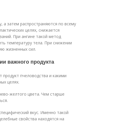
, а затем распространяются по всему
лактических целях, снижается
ваний. При ангине такой метод
ить температуру тела. При снижении
ию жизненных сил.
нии важного продукта
т продукт пчеловодства и какими
ых целях.
нево-желтого цвета. Чем старше
ься.
специфический вкус. Именно такой
целебные свойства находятся на