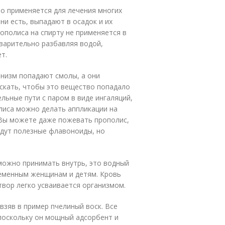
но применяется для лечения многих
ни есть, выпадают в осадок и их
ополиса на спирту не применяется в
варительно разбавляя водой,
т.
анизм попадают смолы, а они
ускать, чтобы это вещество попадало
льные пути с паром в виде ингаляций,
олиса можно делать аппликации на
 Вы можете даже пожевать прополис,
адут полезные флавоноиды, но
можно принимать внутрь, это водный
ременным женщинам и детям. Кровь
твор легко усваивается организмом.
взяв в пример пчелиный воск. Все
 поскольку он мощный адсорбент и