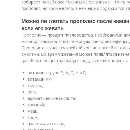
собирает на себя все токсины из организма. Что-то 
прополис, но кроме всего, в нем еще и содержатся т
Можно ли глотать прополис после жеван
если его жевать
Прополис — продукт пчеловодства, необходимый дл
микроорганизмов. С его помощью пчелы дезинфициру
Прополис отличается клейкой консистенцией и темны
смолами. Во время жевания может появляться незна
целебного вещества входят следующие компоненты:
витамины групп B, A, C, H и E;
витамин PP;
железо;
воск;
ароматические кислоты;
кремний;
медь;
хром;
цветочная пыльца;