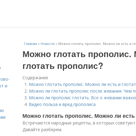
Главная
»
Новости
»
Можно глотать прополис. Можно ли есть и гл
Можно глотать прополис. 
глотать прополис?
у
Содержание
вово-
Можно глотать прополис. Можно ли есть и глотат
рт и
Можно ли глотать прополис после жевания. Чем п
Можно ли прополис глотать. Все о жевании важно
Видео польза и вред прополиса
ню
Можно глотать прополис. Можно ли есть
нам
Встречаются народные рецепты, в которых советуют 
Давайте разберем.