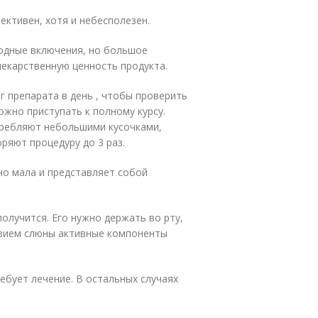
ективен, хотя и небесполезен.
родные включения, но большое
екарственную ценность продукта.
 г препарата в день , чтобы проверить
ожно приступать к полному курсу.
требляют небольшими кусочками,
ряют процедуру до 3 раз.
но мала и представляет собой
получится. Его нужно держать во рту,
твием слюны активные компоненты
ебует лечение. В остальных случаях