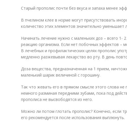
Старый прополис почти без вкуса и запаха менее эфф
В пчелином клее в норме могут присутствовать ино
количество этих элементов значительно уменьшает л
Начинать лечение нужно с маленьких доз – всего 1- 2
реакцию организма. Если нет побочных эффектов – м
В лечебных и профилактических целях прополис упо
медленно разжевывая лекарство во рту. В день повто
Доза вещества, предназначенная на 1 прием, ничтож
маленький шарик величиной с горошину.
Так что жевать его в прямом смысле этого слова не 
немного разминая передними зубами, пока под дейс
прополиса не высвободятся из него.
Можно ли потом глотать прополис? Конечно, если тр
его рекомендуется после использования выплюнуть.