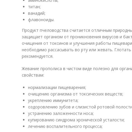
аминокислоты;
титан;
ванадий;
флавоноиды.
Продукт пчеловодства считается отличным природн
защищает организм от проникновения вирусов и бакт
очищения от токсинов и улучшения работы пищевари
необходимо рассасывать во рту или жевать. Глотать
рекомендуется.
Жевание прополиса в чистом виде полезно для орга
свойствам:
нормализации пищеварения;
очищению организма от токсических веществ;
укреплению иммунитета;
оздоровлению зубов и слизистой ротовой полости
устранению заложенности носа;
купированию синдрома хронической усталости;
лечению воспалительного процесса;