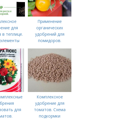
лексное
Применение
ение для
органических
 в теплице.
удобрений для
 элементы
помидоров.
 томатам,
Органические
нности их
удобрения для
есения
томатов
омплексные
Комплексное
брения
удобрение для
зовать для
томатов. Схема
матов.
подкормки
иционные
помидоров от
лексные
рассады до сбора