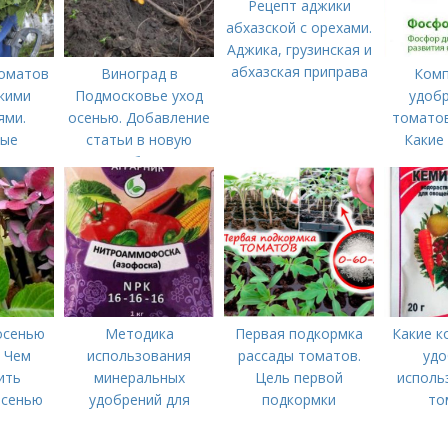
Рецепт аджики
абхазской с орехами.
Аджика, грузинская и
абхазская приправа
оматов
Виноград в
Комп
кими
Подмосковье уход
удобр
ями.
осенью. Добавление
томатов
ные
статьи в новую
Какие
 для
подборку
нужны
о листу"
особе
вн
осенью
Методика
Первая подкормка
Какие к
. Чем
использования
рассады томатов.
удо
ить
минеральных
Цель первой
исполь
осенью
удобрений для
подкормки
то
томатов.
Трад
Минеральное
комп