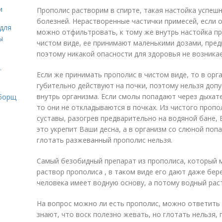
и
Прополис растворим в спирте, такая настойка успеш
болезней. Нерастворенные частички примесей, если о
для
можно отфильтровать, к тому же внутрь настойка пр
ы
чистом виде, ее принимают маленькими дозами, пред
поэтому никакой опасности для здоровья не возникае
.
Если же принимать прополис в чистом виде, то в орг
губительно действуют на почки, поэтому нельзя доп
внутрь организма. Если смолы попадают через дыхате
 борщ
то они не откладываются в почках. Из чистого проп
суставы, разогрев предварительно на водяной бане,
это укрепит Ваши десна, а в организм со слюной поп
глотать разжеванный прополис нельзя.
Самый безобидный препарат из прополиса, который 
раствор прополиса , в таком виде его дают даже бе
человека имеет водную основу, а потому водный рас
На вопрос можно ли есть прополис, можно ответить 
знают, что воск полезно жевать, но глотать нельзя,