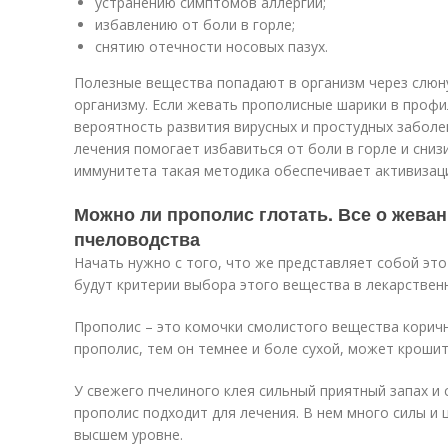
устранению симптомов аллергии;
избавлению от боли в горле;
снятию отечности носовых пазух.
Полезные вещества попадают в организм через слюну
организму. Если жевать прополисные шарики в профи
вероятность развития вирусных и простудных заболе
лечения помогает избавиться от боли в горле и сниз
иммунитета такая методика обеспечивает активизац
Можно ли прополис глотать. Все о жева
пчеловодства
Начать нужно с того, что же представляет собой это
будут критерии выбора этого вещества в лекарственн
Прополис – это комочки смолистого вещества корич
прополис, тем он темнее и боле сухой, может крошит
У свежего пчелиного клея сильный приятный запах и 
прополис подходит для лечения. В нем много силы и 
высшем уровне.