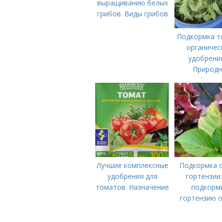
выращиванию белых
грибов. Виды грибов
Подкормка т
органичес
удобрени
Природ
удобрения
подкормки "п
Лучшие комплексные
Подкормка 
удобрения для
гортензии
томатов. Назначение
подкорм
гортензию 