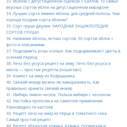
33.
Яблони с дегустационной оценкой 5 баллов. 10 самых
вкусных сортов яблок на дегустационном марафоне
34.
Лучшие сорта зимних яблонь для средней полосы. Чем
хороши поздние сорта яблони?
35.
Сорт груши джулия. НАРОДНАЯ ЭНЦИКЛОПЕДИЯ
СОРТОВ ГРУШИ
36.
Название яблонь летних сортов. 50 сортов яблок с
фото и описаниями
37.
Подкормить розы осенью. Как подкармливают цветы в
осенний период
38.
Лечо без уксуса рецепт на зиму. Лечо без уксуса и
масла — простые рецепты (пошагово)
39.
Компот на зиму из боярышника.
40.
Свежий инжир можно ли замораживать. Как
правильно хранить свежий инжир
41.
Имбирь лимон чеснок. Польза имбиря с чесноком
42.
Настойка прополиса на самогоне применение.
Разновидности настоев
43.
Рецепт лечо на зиму из перца и томатного сока.
Самый простой рецепт
44.
Рецепт абхазская аджика. Аджика, грузинская и