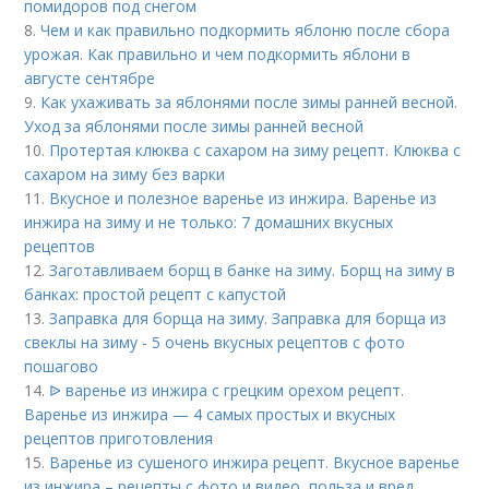
помидоров под снегом
8.
Чем и как правильно подкормить яблоню после сбора
урожая. Как правильно и чем подкормить яблони в
августе сентябре
9.
Как ухаживать за яблонями после зимы ранней весной.
Уход за яблонями после зимы ранней весной
10.
Протертая клюква с сахаром на зиму рецепт. Клюква с
сахаром на зиму без варки
11.
Вкусное и полезное варенье из инжира. Варенье из
инжира на зиму и не только: 7 домашних вкусных
рецептов
12.
Заготавливаем борщ в банке на зиму. Борщ на зиму в
банках: простой рецепт с капустой
13.
Заправка для борща на зиму. Заправка для борща из
свеклы на зиму - 5 очень вкусных рецептов с фото
пошагово
14.
ᐉ варенье из инжира с грецким орехом рецепт.
Варенье из инжира — 4 самых простых и вкусных
рецептов приготовления
15.
Варенье из сушеного инжира рецепт. Вкусное варенье
из инжира – рецепты с фото и видео, польза и вред