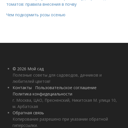
томатов: правила внесения в почву
Чем подкормить розы осенью
© 2026 Мой сад
Полезные советы для садоводов, дачников и
любителей цветов!
Контакты
Пользовательское соглашение
Политика конфидециальности
г. Москва, ЦАО, Пресненский, Никитская М. улица 10,
м. Арбатская
Обратная связь
Копирование разрешено при указании обратной
гиперссылки.