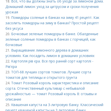
18.
Всё, что вы должны знать об уходе за лимоном дома.
Домашний лимон: уход за цитрусом и сроки получения
урожая
19.
Помидоры соленые в банках на зиму 41 рецепт. Как
засолить помидоры на зиму в банках? Простой рецепт
без уксуса
20.
Бочковые зеленые помидоры в банке. Обалденные
зеленые соленые помидоры в банках с горчицей, как
бочковые
21.
Выращивание лимонного дерева в домашних
условиях. Как посадить лимон в домашних условиях
22.
Картопля рів єра. Все про ранній сорт картоплі -
Рів'єра
23.
ТОП-68 лучших сортов томатов. Лучшие сорта
томатов для теплицы и открытого грунта
24.
Томат Розовый король характеристика и описание
сорта. Отечественный культивар с небывалой
урожайностью — томат Розовый король 8: отзывы и
описание
25.
Квашеная капуста на 3-литровую банку. Классический
рецепт квашеной капусты на 3 литровую банку