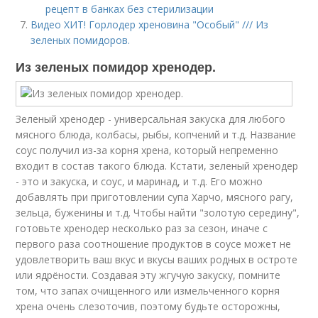
рецепт в банках без стерилизации
Видео ХИТ! Горлодер хреновина "Особый" /// Из
зеленых помидоров.
Из зеленых помидор хренодер.
Зеленый хренодер - универсальная закуска для любого
мясного блюда, колбасы, рыбы, копчений и т.д. Название
соус получил из-за корня хрена, который непременно
входит в состав такого блюда. Кстати, зеленый хренодер
- это и закуска, и соус, и маринад, и т.д. Его можно
добавлять при приготовлении супа Харчо, мясного рагу,
зельца, буженины и т.д. Чтобы найти "золотую середину",
готовьте хренодер несколько раз за сезон, иначе с
первого раза соотношение продуктов в соусе может не
удовлетворить ваш вкус и вкусы ваших родных в остроте
или ядрёности. Создавая эту жгучую закуску, помните
том, что запах очищенного или измельченного корня
хрена очень слезоточив, поэтому будьте осторожны,