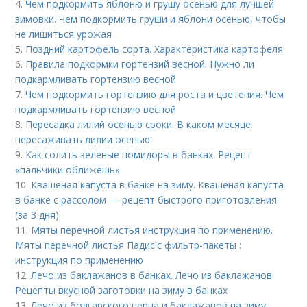
4.
Чем подкормить яблоню и грушу осенью для лучшей
зимовки. Чем подкормить груши и яблони осенью, чтобы
не лишиться урожая
5.
Поздний картофель сорта. Характеристика картофеля
6.
Правила подкормки гортензий весной. Нужно ли
подкармливать гортензию весной
7.
Чем подкормить гортензию для роста и цветения. Чем
подкармливать гортензию весной
8.
Пересадка лилий осенью сроки. В каком месяце
пересаживать лилии осенью
9.
Как солить зеленые помидоры в банках. Рецепт
«пальчики оближешь»
10.
Квашеная капуста в банке на зиму. Квашеная капуста
в банке с рассолом — рецепт быстрого приготовления
(за 3 дня)
11.
Мяты перечной листья инструкция по применению.
Мяты перечной листья Падис'с фильтр-пакеты :
инструкция по применению
12.
Лечо из баклажанов в банках. Лечо из баклажанов.
Рецепты вкусной заготовки на зиму в банках
13.
Лечо из болгарского перца и баклажанов на зиму.