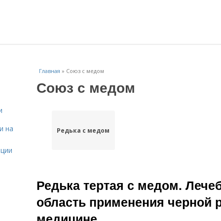
Главная
»
Союз с медом
Союз с медом
и
и на
Редька с медом
ации
Редька тертая с медом. Лече
область применения черной 
медицине