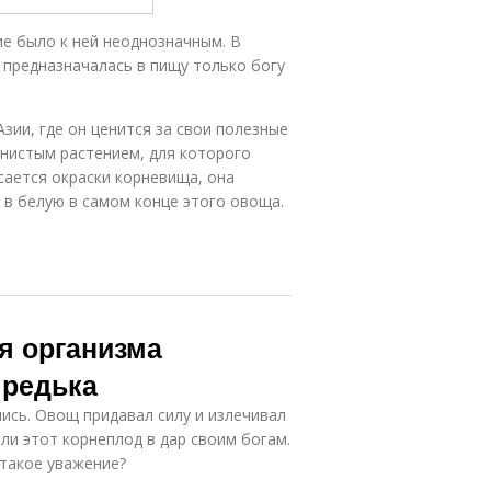
ие было к ней неоднозначным. В
 предназначалась в пищу только богу
зии, где он ценится за свои полезные
янистым растением, для которого
сается окраски корневища, она
 в белую в самом конце этого овоща.
я организма
 редька
ись. Овощ придавал силу и излечивал
и этот корнеплод в дар своим богам.
 такое уважение?