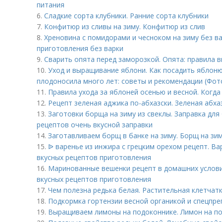
питания
6.
Сладкие сорта клубники. Ранние сорта клубники
7.
Конфитюр из сливы на зиму. Конфитюр из слив
8.
Хреновина с помидорами и чесноком на зиму без ва
приготовления без варки
9.
Сварить опята перед заморозкой. Опята: правила 
10.
Уход и выращивание яблони. Как посадить яблоню
плодоносила много лет: советы и рекомендации (Фо
11.
Правила ухода за яблоней осенью и весной. Когда
12.
Рецепт зеленая аджика по-абхазски. Зеленая абха
13.
Заготовки борща на зиму из свеклы. Заправка для
рецептов очень вкусной заправки
14.
Заготавливаем борщ в банке на зиму. Борщ на зим
15.
ᐉ варенье из инжира с грецким орехом рецепт. Ва
вкусных рецептов приготовления
16.
Маринованные вешенки рецепт в домашних условия
вкусных рецептов приготовления
17.
Чем полезна редька белая. Растительная клетчатк
18.
Подкормка гортензии весной органикой и спецпре
19.
Выращиваем лимоны на подоконнике. Лимон на по