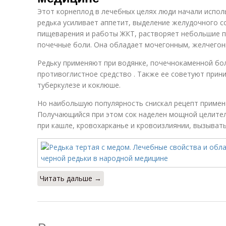
Этот корнеплод в лечебных целях люди начали испол
редька усиливает аппетит, выделение желудочного с
пищеварения и работы ЖКТ, растворяет небольшие п
почечные боли. Она обладает мочегонным, желчегон
Редьку применяют при водянке, почечнокаменной бол
противоглистное средство . Также ее советуют прин
туберкулезе и коклюше.
Но наибольшую популярность снискал рецепт примене
Получающийся при этом сок наделен мощной целител
при кашле, кровохарканье и кровоизлиянии, вызывать
Читать дальше →