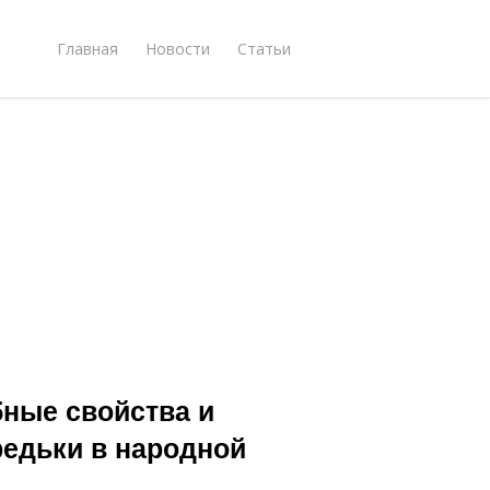
Главная
Новости
Статьи
бные свойства и
редьки в народной