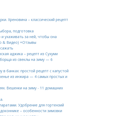
рки. Хреновина – классический рецепт
выбора, подготовка
 и ухаживать за ней, чтобы она
то & Видео) +Отзывы
 сажать
зская аджика – рецепт из Сухуми
 борща из свеклы на зиму — 6
у в банках: простой рецепт с капустой
ренье из инжира — 4 самых простых и
х. Вешенки на зиму - 11 домашних
а.
паратами. Удобрение для гортензий
доконнике – особенности зимовки