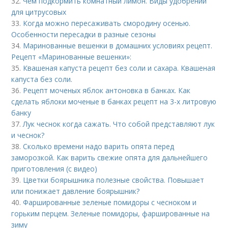
32.
Чем подкормить комнатный лимон. Виды удобрений
для цитрусовых
33.
Когда можно пересаживать смородину осенью.
Особенности пересадки в разные сезоны
34.
Маринованные вешенки в домашних условиях рецепт.
Рецепт «Маринованные вешенки»:
35.
Квашеная капуста рецепт без соли и сахара. Квашеная
капуста без соли.
36.
Рецепт моченых яблок антоновка в банках. Как
сделать яблоки моченые в банках рецепт на 3-х литровую
банку
37.
Лук чеснок когда сажать. Что собой представляют лук
и чеснок?
38.
Сколько времени надо варить опята перед
заморозкой. Как варить свежие опята для дальнейшего
приготовления (с видео)
39.
Цветки боярышника полезные свойства. Повышает
или понижает давление боярышник?
40.
Фаршированные зеленые помидоры с чесноком и
горьким перцем. Зеленые помидоры, фаршированные на
зиму