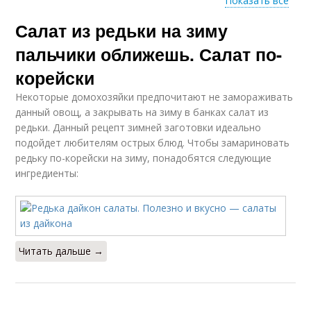
Показать все
Салат из редьки на зиму
Консервированный
Салат из белой
салат
пальчики оближешь. Салат по-
корейски
Некоторые домохозяйки предпочитают не замораживать
Салаты из редиски
"салатик из дайкона
данный овощ, а закрывать на зиму в банках салат из
редьки. Данный рецепт зимней заготовки идеально
подойдет любителям острых блюд. Чтобы замариновать
редьку по-корейски на зиму, понадобятся следующие
ингредиенты:
Читать дальше →