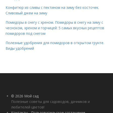
Конфитюр из сливы с пектином на зиму без косточек.
Сливовый джем на зиму
Помидоры в снегу с хреном. Помидоры в снегу на зиму с
чесноком, хреном и горчицей: 5 самых вкусных рецептов
помидоров под снегом
Полезные удобрения для помидоров в открытом грунте.
Виды удобрений
© 2026 Мой сад
Полезные советы для садоводов, дачников и
любителей цветов!
Контакты
Пользовательское соглашение