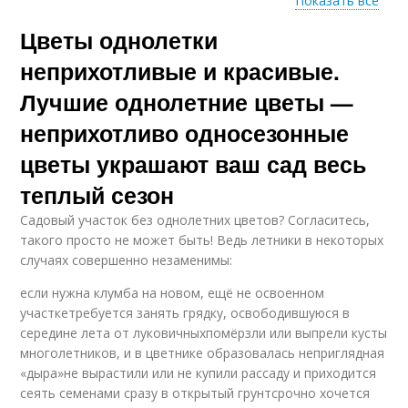
Показать все
Цветы однолетки
Цвета из рассады
Однолетние цвета
неприхотливые и красивые.
Лучшие однолетние цветы —
неприхотливо односезонные
цветы украшают ваш сад весь
теплый сезон
Садовый участок без однолетних цветов? Согласитесь,
такого просто не может быть! Ведь летники в некоторых
случаях совершенно незаменимы:
если нужна клумба на новом, ещё не освоенном
участкетребуется занять грядку, освободившуюся в
середине лета от луковичныхпомёрзли или выпрели кусты
многолетников, и в цветнике образовалась неприглядная
«дыра»не вырастили или не купили рассаду и приходится
сеять семенами сразу в открытый грунтсрочно хочется