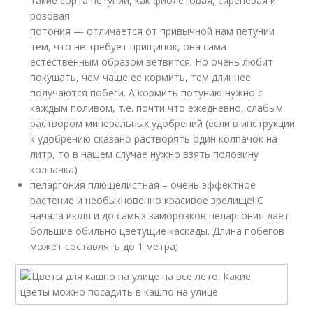
такие сорта петунии, как фиолетовая, сиреневая и
розовая
потония — отличается от привычной нам петунии
тем, что не требует прищипок, она сама
естественным образом ветвится. Но очень любит
покушать, чем чаще ее кормить, тем длиннее
получаются побеги. А кормить потунию нужно с
каждым поливом, т.е. почти что ежедневно, слабым
раствором минеральных удобрений (если в инструкции
к удобрению сказано растворять один колпачок на
литр, то в нашем случае нужно взять половину
колпачка)
пеларгония плющелистная – очень эффектное
растение и необыкновенно красивое зрелище! С
начала июля и до самых заморозков пеларгония дает
большие обильно цветущие каскады. Длина побегов
может составлять до 1 метра;