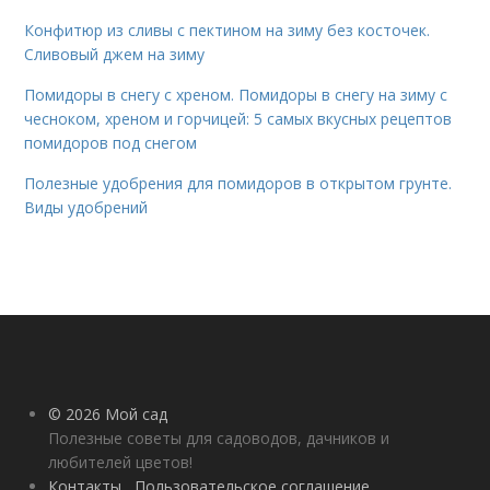
Конфитюр из сливы с пектином на зиму без косточек.
Сливовый джем на зиму
Помидоры в снегу с хреном. Помидоры в снегу на зиму с
чесноком, хреном и горчицей: 5 самых вкусных рецептов
помидоров под снегом
Полезные удобрения для помидоров в открытом грунте.
Виды удобрений
© 2026 Мой сад
Полезные советы для садоводов, дачников и
любителей цветов!
Контакты
Пользовательское соглашение