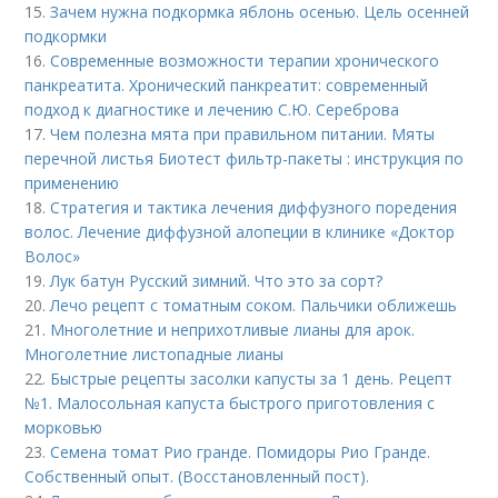
15.
Зачем нужна подкормка яблонь осенью. Цель осенней
подкормки
16.
Современные возможности терапии хронического
панкреатита. Хронический панкреатит: современный
подход к диагностике и лечению С.Ю. Сереброва
17.
Чем полезна мята при правильном питании. Мяты
перечной листья Биотест фильтр-пакеты : инструкция по
применению
18.
Стратегия и тактика лечения диффузного поредения
волос. Лечение диффузной алопеции в клинике «Доктор
Волос»
19.
Лук батун Русский зимний. Что это за сорт?
20.
Лечо рецепт с томатным соком. Пальчики оближешь
21.
Многолетние и неприхотливые лианы для арок.
Многолетние листопадные лианы
22.
Быстрые рецепты засолки капусты за 1 день. Рецепт
№1. Малосольная капуста быстрого приготовления с
морковью
23.
Семена томат Рио гранде. Помидоры Рио Гранде.
Собственный опыт. (Восстановленный пост).