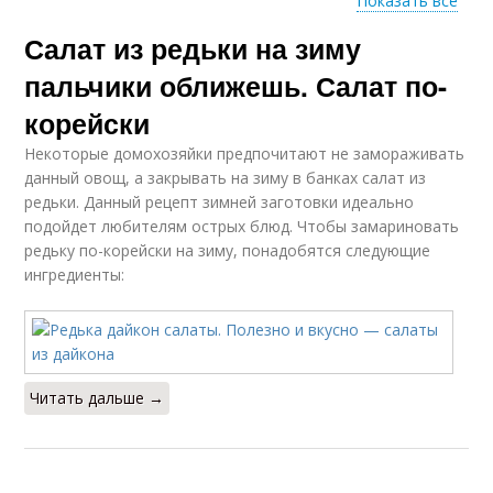
Показать все
Салат из редьки на зиму
Квашеная редька
Редька с капустой
пальчики оближешь. Салат по-
корейски
Некоторые домохозяйки предпочитают не замораживать
Капуста с редькой
Редька с медом
данный овощ, а закрывать на зиму в банках салат из
редьки. Данный рецепт зимней заготовки идеально
подойдет любителям острых блюд. Чтобы замариновать
редьку по-корейски на зиму, понадобятся следующие
ингредиенты:
Читать дальше →