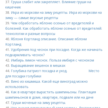
37.
Груша слабит или закрепляет. Влияние груши на
кишечник
38.
Икра из моркови на зиму рецепты. Икра из моркови на
зиму — самые вкусные рецепты
39.
Чем обработать яблоню осенью от вредителей и
болезней. Как обработать яблони осенью от вредителей:
технологии и разные вопросы
40.
Яблоня Кортланд описание. Описание яблони
Кортланд
41.
Удобрения под чеснок при посадке. Когда же начинать
подкармливать чеснок?
42.
Имбирь лимон чеснок. Польза имбиря с чесноком
43.
Выращивание вешенок в мешках
44.
Голубика патриот посадка и уход. Место
для посадки голубики
45.
Вино из кишмиша. Какой еще виноград можно
использовать
46.
Как в квартире вырастить шампиньоны. Плантация
шампиньонов в доме, квартире, подвале или на даче
47.
Груши моченые на зиму рецепты.
48.
Что значит ремонтантный сорт малины. Достоинства