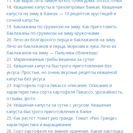
17.
Как вырастить лимон из косточки дома. Из косточки
18.
Квашение капусты в трехлитровых банках. Квашеная
капуста на зиму в банках — 10 рецептов хрустящей и
сочной капусты
19.
Баклажаны по-грузински на зиму. Как приготовить
баклажаны по-грузински на зиму кружочками
20.
Лечо из болгарского перца и баклажанов на зиму.
Лечо из баклажанов и перца, моркови и лука. Лечо из
баклажанов на зиму — Пальчики оближешь!
21.
Маринованные грибы вешенки за сутки
22.
Квашеная капуста быстрого приготовления без
уксуса. Простые, но очень вкусные рецепты квашеной
капусты без уксуса
23.
Картофель сорта пикассо описание. Описание и
характеристика сорта картофеля Пикассо, урожайность,
отзывы, фото
24.
Квашеная капуста за сутки с уксусом. Квашеная
капуста быстрого приготовления в банке
25.
Как растёт томат рио гранде. Томат «Рио Гранде»:
характеристика и выращивание
26.
Сорт картофеля на зимнее хранение. Какая картошка