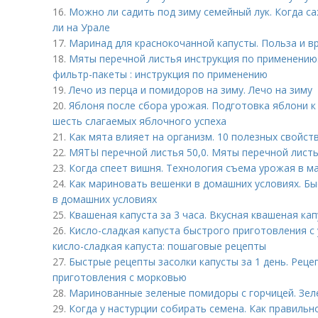
16.
Можно ли садить под зиму семейный лук. Когда с
ли на Урале
17.
Маринад для краснокочанной капусты. Польза и в
18.
Мяты перечной листья инструкция по применению.
фильтр-пакеты : инструкция по применению
19.
Лечо из перца и помидоров на зиму. Лечо на зиму
20.
Яблоня после сбора урожая. Подготовка яблони к
шесть слагаемых яблочного успеха
21.
Как мята влияет на организм. 10 полезных свойст
22.
МЯТЫ перечной листья 50,0. Мяты перечной листь
23.
Когда спеет вишня. Технология съема урожая в м
24.
Как мариновать вешенки в домашних условиях. Б
в домашних условиях
25.
Квашеная капуста за 3 часа. Вкусная квашеная ка
26.
Кисло-сладкая капуста быстрого приготовления 
кисло-сладкая капуста: пошаговые рецепты
27.
Быстрые рецепты засолки капусты за 1 день. Рец
приготовления с морковью
28.
Маринованные зеленые помидоры с горчицей. Зел
29.
Когда у настурции собирать семена. Как правильн