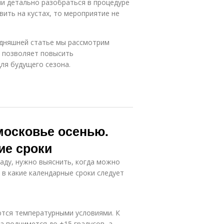
и детально разобраться в процедуре
авить на кустах, то мероприятие не
одняшней статье мы рассмотрим
а позволяет повысить
ля будущего сезона.
московье осенью.
ие сроки
аду, нужно выяснить, когда можно
 в какие календарные сроки следует
ются температурными условиями. К
а поднимется до +15 градусов, а