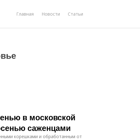
Главная
Новости
Статьи
овье
сенью в московской
 осенью саженцами
нными корешками и обработанным от