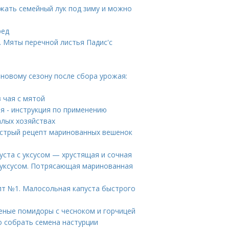
ажать семейный лук под зиму и можно
ред
 Мяты перечной листья Падис'с
 новому сезону после сбора урожая:
в чая с мятой
я - инструкция по применению
алых хозяйствах
ыстрый рецепт маринованных вешенок
пуста с уксусом — хрустящая и сочная
с уксусом. Потрясающая маринованная
епт №1. Малосольная капуста быстрого
еные помидоры с чесноком и горчицей
о собрать семена настурции