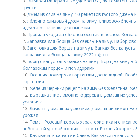
3.
Выбирая минеральные удобрения для томатов. Удо
грунте
4.
Джем из слив на зиму. 10 рецептов густого джема и
5.
Яблочно-сливовый джем на зиму. Сливово-яблочный
идеальная начинка для выпечки
6.
Правила ухода за яблоней осенью и весной. Когда 
7.
Заправка для борща без свеклы на зиму. Набор ов
8.
Заготовка для борща на зиму в банках без капус
заправки для борща на зиму 2022 с фото
9.
Борщ с капустой в банках на зиму. Борщ на зиму в 
болгарским перцем и помидорами
10.
Осенняя подкормка гортензии древовидной. Особ
гортензий
11.
Желе из черники рецепт на зиму без желатина. Жел
12.
Выращивание лимонного дерева в домашних услов
условиях
13.
Лимон в домашних условиях. Домашний лимон: ухо
урожая
14.
Томат Розовый король характеристика и описание
небывалой урожайностью — томат Розовый король 8
15.
Как квасить капусту в банке. Как квасить капусту