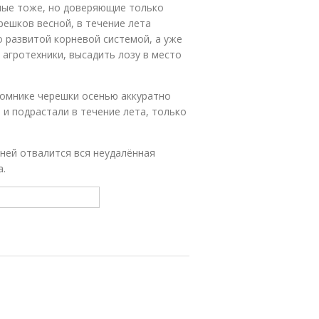
тные тоже, но доверяющие только
решков весной, в течение лета
о развитой корневой системой, а уже
агротехники, высадить лозу в место
омнике черешки осенью аккуратно
 и подрастали в течение лета, только
рней отвалится вся неудалённая
а.