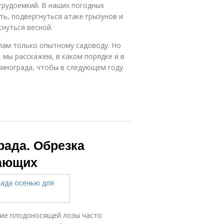
трудоемкий. В наших погодных
ь, подвергнуться атаке грызунов и
снуться весной.
илам только опытному садоводу. Но
 мы расскажем, в каком порядке и в
винограда, чтобы в следующем году
рада. Обрезка
нающих
ние плодоносящей лозы часто