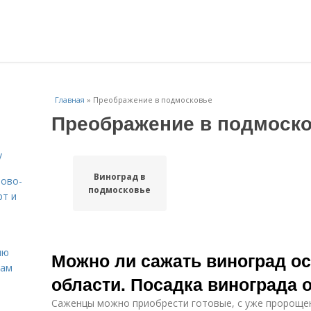
Главная
»
Преображение в подмосковье
Преображение в подмоск
у
Виноград в
вово-
подмосковье
рт и
ню
Можно ли сажать виноград о
нам
области. Посадка винограда
Саженцы можно приобрести готовые, с уже пророще