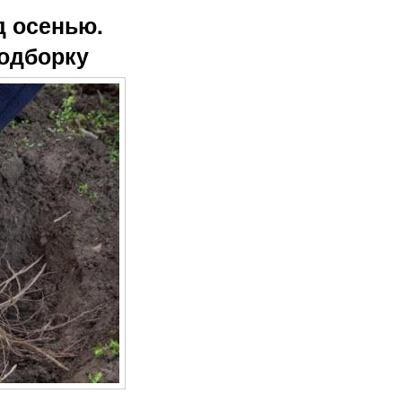
д осенью.
подборку