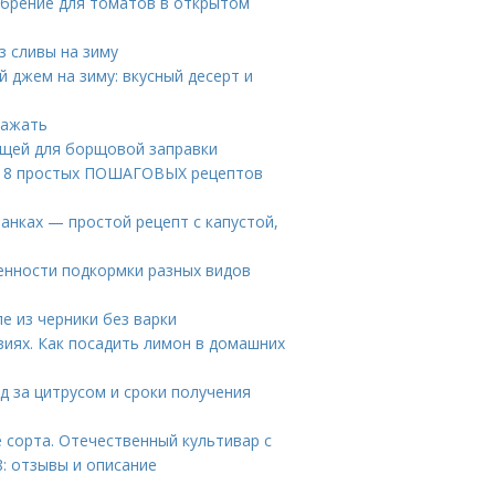
брение для томатов в открытом
з сливы на зиму
 джем на зиму: вкусный десерт и
сажать
ощей для борщовой заправки
ты. 8 простых ПОШАГОВЫХ рецептов
банках — простой рецепт с капустой,
енности подкормки разных видов
е из черники без варки
иях. Как посадить лимон в домашних
д за цитрусом и сроки получения
 сорта. Отечественный культивар с
: отзывы и описание