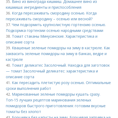
35.
Вино из винограда кишмиш. Домашнее вино из
кишмиша: ингредиенты и приспособления
36.
Когда пересаживать смородину осенью. Когда
пересаживать смородину – осенью или весной?
37.
Чем подкормить крупнолистную гортензию осенью.
Подкормка гортензии осенью народными средствами
38.
Томат стаканы Минусинские. Характеристика и
описание сорта
39.
Квашеные зеленые помидоры на зиму в кастрюле. Как
заквасить зеленые помидоры на зиму в банках, ведре и
кастрюле
40.
Томат деликатес Засолочный. Находка для заготовок
— томат Засолочный деликатес: характеристика и
описание сорта
41.
Как пересадить плетистую розу осенью. Оптимальные
сроки выполнения работ
42.
Маринованные зеленые помидоры кушать сразу.
Топ-15 лучших рецептов маринования зеленых
помидоров быстрого приготовления: готовим вкусные
томаты без хлопот
43.
Борщевка без капусты на зиму. Борщевая заправка на