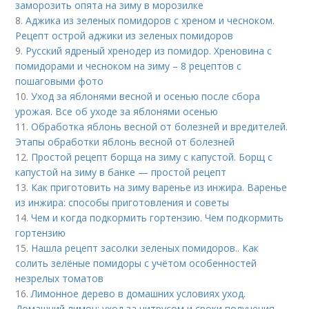
заморозить опята на зиму в морозилке
8.
Аджика из зеленых помидоров с хреном и чесноком.
Рецепт острой аджики из зеленых помидоров
9.
Русский ядреный хренодер из помидор. Хреновина с
помидорами и чесноком на зиму – 8 рецептов с
пошаговыми фото
10.
Уход за яблонями весной и осенью после сбора
урожая. Все об уходе за яблонями осенью
11.
Обработка яблонь весной от болезней и вредителей.
Этапы обработки яблонь весной от болезней
12.
Простой рецепт борща на зиму с капустой. Борщ с
капустой на зиму в банке — простой рецепт
13.
Как приготовить на зиму варенье из инжира. Варенье
из инжира: способы приготовления и советы
14.
Чем и когда подкормить гортензию. Чем подкормить
гортензию
15.
Нашла рецепт засолки зеленых помидоров.. Как
солить зелёные помидоры с учётом особенностей
незрелых томатов
16.
Лимонное дерево в домашних условиях уход.
Домашний лимон: уход за цитрусом и сроки получения