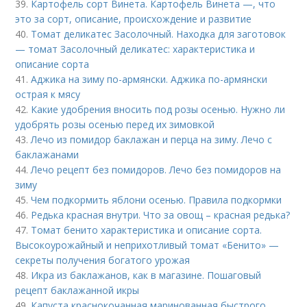
39.
Картофель сорт Винета. Картофель Винета —, что
это за сорт, описание, происхождение и развитие
40.
Томат деликатес Засолочный. Находка для заготовок
— томат Засолочный деликатес: характеристика и
описание сорта
41.
Аджика на зиму по-армянски. Аджика по-армянски
острая к мясу
42.
Какие удобрения вносить под розы осенью. Нужно ли
удобрять розы осенью перед их зимовкой
43.
Лечо из помидор баклажан и перца на зиму. Лечо с
баклажанами
44.
Лечо рецепт без помидоров. Лечо без помидоров на
зиму
45.
Чем подкормить яблони осенью. Правила подкормки
46.
Редька красная внутри. Что за овощ – красная редька?
47.
Томат бенито характеристика и описание сорта.
Высокоурожайный и неприхотливый томат «Бенито» —
секреты получения богатого урожая
48.
Икра из баклажанов, как в магазине. Пошаговый
рецепт баклажанной икры
49.
Капуста краснокочанная маринованная быстрого