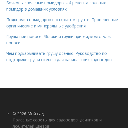
Бочковые зеленые помидоры – 4 рецепта соленых
помидор в домашних условиях
Подкормка помидоров в открытом грунте. Проверенные
органические и минеральные удобрения
Груша при поносе. Яблоки и груши при жидком стуле,
поносе
Чем подкармливать грушу осенью. Руководство по
подкормке груши осенью для начинающих садоводов
© 2026 Мой сад
Полезные советы для садоводов, дачников и
любителей цветов!