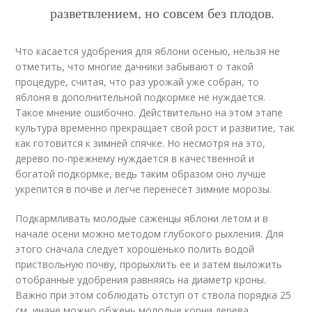
разветвлением, но совсем без плодов.
Что касается удобрения для яблони осенью, нельзя не
отметить, что многие дачники забывают о такой
процедуре, считая, что раз урожай уже собран, то
яблоня в дополнительной подкормке не нуждается.
Такое мнение ошибочно. Действительно на этом этапе
культура временно прекращает свой рост и развитие, так
как готовится к зимней спячке. Но несмотря на это,
дерево по-прежнему нуждается в качественной и
богатой подкормке, ведь таким образом оно лучше
укрепится в почве и легче перенесет зимние морозы.
Подкармливать молодые саженцы яблони летом и в
начале осени можно методом глубокого рыхления. Для
этого сначала следует хорошенько полить водой
приствольную почву, прорыхлить ее и затем выложить
отобранные удобрения равняясь на диаметр кроны.
Важно при этом соблюдать отступ от ствола порядка 25
см, иначе можно обжечь молодые корни дерева.