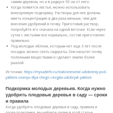
самим деревом, но и в радиусе 50 см от него.
Когда появятся листья, можно использовать
внекорневую подкормку. Растворы для нее должны
иметь концентрацию в два раза меньше, чем для
внесения удобрений в почву. Приготовив раствор,
попробуйте его сначала на одной веточке. Если через
сутки с листьями все нормально, состав приготовлен
правильно.
Под молодые яблони, которым нет еще 3 лет после
посадки, можно сеять сидераты. Они насытят почву
полезными веществами и сделают землю более
рыхлой.
Источник:
https://mysadinfo.ru/stati/vnesenie-udobreniy-pod-
yabloni-osenyu-dlya-chego-i-kogda-udobryat-yabloni
Подкормка молодых деревьев. Когда нужно
удобрять плодовые деревья в саду — сроки
и правила
Когда удобрять плодовые деревья в саду, правила и
сроки подкормки, вы найдете далее в этой статье.