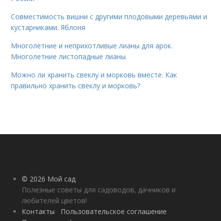
Совместимость вишни с другими плодовыми деревьями и
кустарниками. Яблоня
Многолетние и неприхотливые лианы для арок.
Многолетние листопадные лианы
Можно ли хранить свеклу и морковь вместе. Как
правильно хранить свеклу и морковь?
© 2026 Мой сад
Полезные советы для садоводов, дачников и
любителей цветов!
Контакты
Пользовательское соглашение