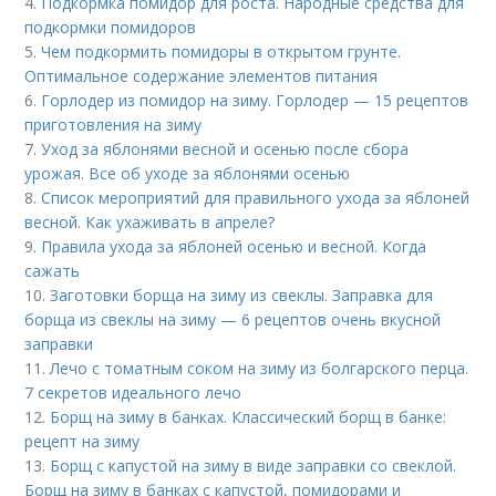
4.
Подкормка помидор для роста. Народные средства для
подкормки помидоров
5.
Чем подкормить помидоры в открытом грунте.
Оптимальное содержание элементов питания
6.
Горлодер из помидор на зиму. Горлодер — 15 рецептов
приготовления на зиму
7.
Уход за яблонями весной и осенью после сбора
урожая. Все об уходе за яблонями осенью
8.
Список мероприятий для правильного ухода за яблоней
весной. Как ухаживать в апреле?
9.
Правила ухода за яблоней осенью и весной. Когда
сажать
10.
Заготовки борща на зиму из свеклы. Заправка для
борща из свеклы на зиму — 6 рецептов очень вкусной
заправки
11.
Лечо с томатным соком на зиму из болгарского перца.
7 секретов идеального лечо
12.
Борщ на зиму в банках. Классический борщ в банке:
рецепт на зиму
13.
Борщ с капустой на зиму в виде заправки со свеклой.
Борщ на зиму в банках с капустой, помидорами и