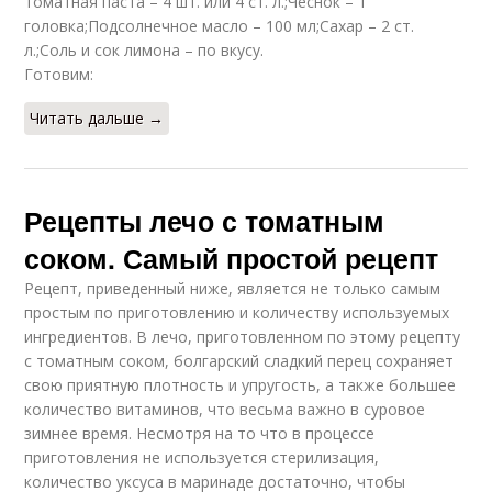
томатная паста – 4 шт. или 4 ст. л.;Чеснок – 1
головка;Подсолнечное масло – 100 мл;Сахар – 2 ст.
Икра из лука
Помидор на зиму
л.;Соль и сок лимона – по вкусу.
Готовим:
Читать дальше →
Морковь на зиму
Морковка на зиму
Рецепты лечо с томатным
соком. Самый простой рецепт
Лука с рисом
Севок под зиму
Рецепт, приведенный ниже, является не только самым
простым по приготовлению и количеству используемых
ингредиентов. В лечо, приготовленном по этому рецепту
с томатным соком, болгарский сладкий перец сохраняет
свою приятную плотность и упругость, а также большее
Лука под зиму
Томаты на зиму
количество витаминов, что весьма важно в суровое
зимнее время. Несмотря на то что в процессе
приготовления не используется стерилизация,
количество уксуса в маринаде достаточно, чтобы