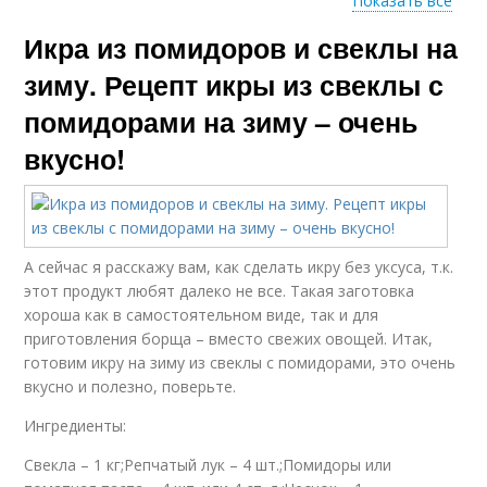
Показать все
Икра из помидоров и свеклы на
Лук на зиму
Баклажаны на зиму
зиму. Рецепт икры из свеклы с
помидорами на зиму – очень
вкусно!
Рецепты на зиму
Рецепт на зиму
А сейчас я расскажу вам, как сделать икру без уксуса, т.к.
Сок на зиму
Паста на зиму
этот продукт любят далеко не все. Такая заготовка
хороша как в самостоятельном виде, так и для
приготовления борща – вместо свежих овощей. Итак,
готовим икру на зиму из свеклы с помидорами, это очень
вкусно и полезно, поверьте.
Икра на зиму
Заготовка на зиму
Ингредиенты:
Свекла – 1 кг;Репчатый лук – 4 шт.;Помидоры или