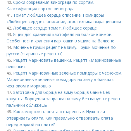
40.
Сроки созревания винограда по сортам.
Классификация сортов винограда
41.
Томат любящее сердце описание. Помидоры
«Любящее сердце»: описание, агротехника выращивания
42.
Любящее сердце томат. Любящее сердце
43.
Ящик для хранения картофеля на балконе зимой.
Особенности хранения картошки в ящике на балконе
44.
Моченые груши рецепт на зиму. Груши моченые по-
русски (старинные рецепты)
45.
Рецепт мариновать вешенки. Рецепт «Маринованные
вешенки»:
46.
Рецепт маринованные зеленые помидоры с чесноком.
Маринованные зеленые помидоры на зиму в банках с
чесноком и морковью
47.
Заготовка для борща на зиму борщ в банке без
капусты. Борщевая заправка на зиму без капусты: рецепт
пальчики оближешь
48.
Как заморозить опята отваренные. Нужно ли
отваривать опята. Как правильно отваривать опята
перед жаркой на плите?
49.
Варенье из боярышника без косточек. Варенье из