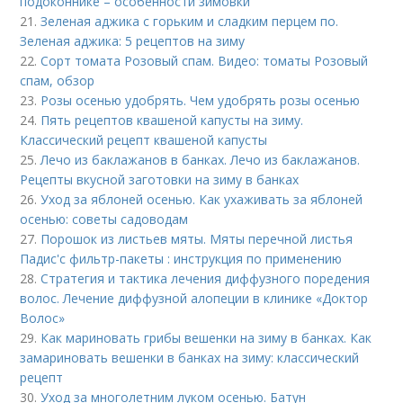
подоконнике – особенности зимовки
21.
Зеленая аджика с горьким и сладким перцем по.
Зеленая аджика: 5 рецептов на зиму
22.
Сорт томата Розовый спам. Видео: томаты Розовый
спам, обзор
23.
Розы осенью удобрять. Чем удобрять розы осенью
24.
Пять рецептов квашеной капусты на зиму.
Классический рецепт квашеной капусты
25.
Лечо из баклажанов в банках. Лечо из баклажанов.
Рецепты вкусной заготовки на зиму в банках
26.
Уход за яблоней осенью. Как ухаживать за яблоней
осенью: советы садоводам
27.
Порошок из листьев мяты. Мяты перечной листья
Падис'с фильтр-пакеты : инструкция по применению
28.
Стратегия и тактика лечения диффузного поредения
волос. Лечение диффузной алопеции в клинике «Доктор
Волос»
29.
Как мариновать грибы вешенки на зиму в банках. Как
замариновать вешенки в банках на зиму: классический
рецепт
30.
Уход за многолетним луком осенью. Батун