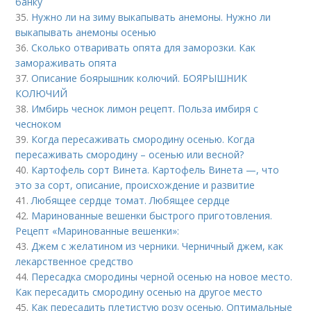
банку
35.
Нужно ли на зиму выкапывать анемоны. Нужно ли
выкапывать анемоны осенью
36.
Сколько отваривать опята для заморозки. Как
замораживать опята
37.
Описание боярышник колючий. БОЯРЫШНИК
КОЛЮЧИЙ
38.
Имбирь чеснок лимон рецепт. Польза имбиря с
чесноком
39.
Когда пересаживать смородину осенью. Когда
пересаживать смородину – осенью или весной?
40.
Картофель сорт Винета. Картофель Винета —, что
это за сорт, описание, происхождение и развитие
41.
Любящее сердце томат. Любящее сердце
42.
Маринованные вешенки быстрого приготовления.
Рецепт «Маринованные вешенки»:
43.
Джем с желатином из черники. Черничный джем, как
лекарственное средство
44.
Пересадка смородины черной осенью на новое место.
Как пересадить смородину осенью на другое место
45.
Как пересадить плетистую розу осенью. Оптимальные