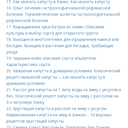
15.
Как квасить капусту в банке. Как квасить капусту
16.
Опыт лечения гастроэзофагеальной рефлюксной
болезни. Терапевтические аспекты гастроэзофагеальной
рефлюксной болезни
17.
Выращивание лука-батуна из семян. Описание
культуры и выбор сорта для открытого грунта
18.
Вьющиеся многолетники для оформления навеса или
беседки. Вьющиеся растения для беседки, требующие
ухода
19.
Черешня юлия описание сорта опылители.
Характеристики сорта
20.
Квашеная капуста в домашних условиях. Классический
рецепт квашеной капусты –, как квасить капусту в
домашних условиях
21.
Рассол для капусты на 1 литр воды на зиму с уксусом и
без. Классический рецепт капусты на зиму с рассолом на
3-х литровую банку
22.
Хрустящая капуста в рассоле на зиму с уксусом.
Маринованная капуста на зиму в банках – 10 вкусных
рецептов хрустящей капусты
23.
Семена томат Рио гранде. Помидоры Рио Гранде.