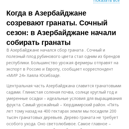
Показать все
Когда в Азербайджане
Гранат в открытом
грунте
созревают гранаты. Сочный
сезон: в Азербайджане начали
собирать гранаты
В Азербайджане начался сбор граната . Сочный и
полезный плод рубинового цвета стал одним из брендов
республики. Большинство урожая фермеры отправят на
экспорт в Россию и Европу, сообщает корреспондент
«МИР 24» Хаяла Юсибзаде.
Центральная часть Азербайджана славится гранатовыми
садами. Глинистая соленая почва, солнце круглый год и
умеренные осадки – идеальные условия для выращивания
фрукта. Самый урожайный – Кюрдамирский район. «Пять
лет тому назад на 400 гектарах земли мы посадили 200
тысяч гранатовых деревьев. Дерево граната не требует
особого ухода. Оно светолюбивое. Самое главное –