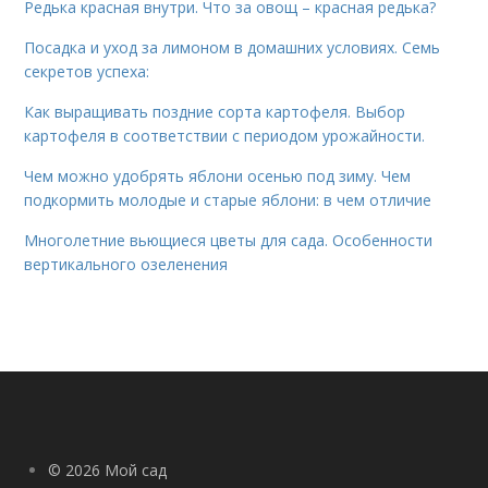
Редька красная внутри. Что за овощ – красная редька?
Посадка и уход за лимоном в домашних условиях. Семь
секретов успеха:
Как выращивать поздние сорта картофеля. Выбор
картофеля в соответствии с периодом урожайности.
Чем можно удобрять яблони осенью под зиму. Чем
подкормить молодые и старые яблони: в чем отличие
Многолетние вьющиеся цветы для сада. Особенности
вертикального озеленения
© 2026 Мой сад