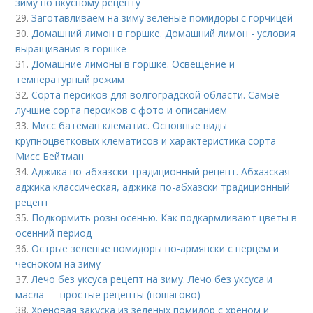
зиму по вкусному рецепту
29.
Заготавливаем на зиму зеленые помидоры с горчицей
30.
Домашний лимон в горшке. Домашний лимон - условия
выращивания в горшке
31.
Домашние лимоны в горшке. Освещение и
температурный режим
32.
Сорта персиков для волгоградской области. Самые
лучшие сорта персиков с фото и описанием
33.
Мисс батеман клематис. Основные виды
крупноцветковых клематисов и характеристика сорта
Мисс Бейтман
34.
Аджика по-абхазски традиционный рецепт. Абхазская
аджика классическая, аджика по-абхазски традиционный
рецепт
35.
Подкормить розы осенью. Как подкармливают цветы в
осенний период
36.
Острые зеленые помидоры по-армянски с перцем и
чесноком на зиму
37.
Лечо без уксуса рецепт на зиму. Лечо без уксуса и
масла — простые рецепты (пошагово)
38.
Хреновая закуска из зеленых помидор с хреном и