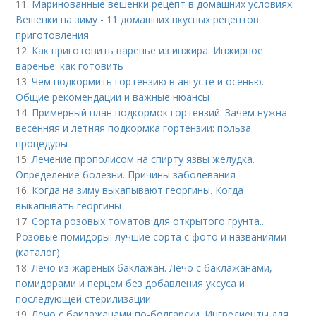
11.
Маринованные вешенки рецепт в домашних условиях.
Вешенки на зиму - 11 домашних вкусных рецептов
приготовления
12.
Как приготовить варенье из инжира. Инжирное
варенье: как готовить
13.
Чем подкормить гортензию в августе и осенью.
Общие рекомендации и важные нюансы
14.
Примерный план подкормок гортензий. Зачем нужна
весенняя и летняя подкормка гортензии: польза
процедуры
15.
Лечение прополисом на спирту язвы желудка.
Определение болезни. Причины заболевания
16.
Когда на зиму выкапывают георгины. Когда
выкапывать георгины
17.
Сорта розовых томатов для открытого грунта..
Розовые помидоры: лучшие сорта с фото и названиями
(каталог)
18.
Лечо из жареных баклажан. Лечо с баклажанами,
помидорами и перцем без добавления уксуса и
последующей стерилизации
19.
Лечо с баклажанами по-болгарски. Ингредиенты для