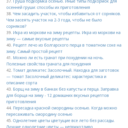
37.
Груша подкормка осенью. Иные типы подкормок для
осенней груши: способы их приготовления
38.
Чем засадить участок, чтобы избавиться от сорняков.
Чем засеять участок на 2-3 года, чтобы не было
сорняков?
39.
Икра из моркови на зиму рецепты. Икра из моркови на
зиму — самые вкусные рецепты
40.
Рецепт лечо из болгарского перца в томатном соке на
зиму. Самый простой рецепт
41.
Можно ли есть гранат при похудении на ночь.
Полезные свойства граната для похудения
42.
Томат деликатес Засолочный. Находка для заготовок
— томат Засолочный деликатес: характеристика и
описание сорта
43.
Борщ на зиму в банках без капусты и перца. Заправка
для борща на зиму - 12 домашних вкусных рецептов
приготовления
44.
Пересадка красной смородины осенью. Когда можно
пересаживать смородину осенью
45.
Однолетние цветы цветущие все лето без рассады.
Лучшие однолетние цветы — неприхотливо