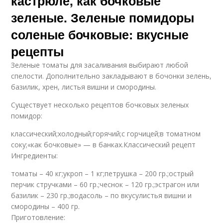
кастрюле, как бочковые
зеленые. Зеленые помидоры
соленые бочковые: вкусные
рецепты
Зеленые томаты для засаливания выбирают любой
спелости. Дополнительно закладывают в бочонки зелень,
базилик, хрен, листья вишни и смородины.
Существует несколько рецептов бочковых зеленых
помидор:
классический;холодный;горячий;с горчицей;в томатном
соку;«как бочковые» — в банках.Классический рецепт
Ингредиенты:
томаты – 40 кг;укроп – 1 кг;петрушка – 200 гр.;острый
перчик стручками – 60 гр.;чеснок – 120 гр.;эстрагон или
базилик – 230 гр.;водасоль – по вкусулистья вишни и
смородины – 400 гр.
Приготовление: