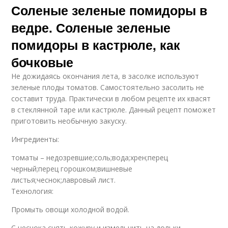
Соленые зеленые помидоры в
ведре. Соленые зеленые
помидоры в кастрюле, как
бочковые
Не дожидаясь окончания лета, в засолке используют
зеленые плоды томатов. Самостоятельно засолить не
составит труда. Практически в любом рецепте их квасят
в стеклянной таре или кастрюле. Данный рецепт поможет
приготовить необычную закуску.
Ингредиенты:
томаты – недозревшие;соль;вода;хрен;перец
черный;перец горошком;вишневые
листья;чеснок;лавровый лист.
Технология:
Промыть овощи холодной водой.
С чеснока снять кожуру и измельчить на дольки.