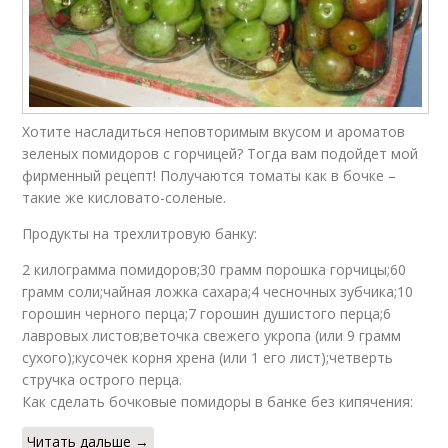
Хотите насладиться неповторимым вкусом и ароматов
зеленых помидоров с горчицей? Тогда вам подойдет мой
фирменный рецепт! Получаются томаты как в бочке –
такие же кисловато-соленые.
Продукты на трехлитровую банку:
2 килограмма помидоров;30 грамм порошка горчицы;60
грамм соли;чайная ложка сахара;4 чесночных зубчика;10
горошин черного перца;7 горошин душистого перца;6
лавровых листов;веточка свежего укропа (или 9 грамм
сухого);кусочек корня хрена (или 1 его лист);четверть
стручка острого перца.
Как сделать бочковые помидоры в банке без кипячения:
Читать дальше →