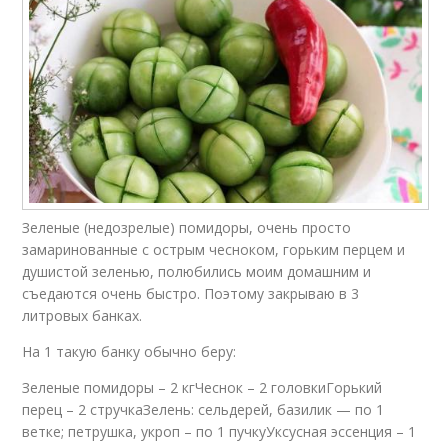
Зеленые (недозрелые) помидоры, очень просто
замаринованные с острым чесноком, горьким перцем и
душистой зеленью, полюбились моим домашним и
съедаются очень быстро. Поэтому закрываю в 3
литровых банках.
На 1 такую банку обычно беру:
Зеленые помидоры – 2 кгЧеснок – 2 головкиГорький
перец – 2 стручкаЗелень: сельдерей, базилик — по 1
ветке; петрушка, укроп – по 1 пучкуУксусная эссенция – 1