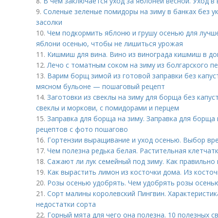
8.
В чем заключается уход за яблоней весной. Уход в
9.
Соленые зеленые помидоры на зиму в банках без у
засолки
10.
Чем подкормить яблоню и грушу осенью для лучше
яблони осенью, чтобы не лишиться урожая
11.
Кишмиш для вина. Вино из винограда кишмиш в д
12.
Лечо с томатным соком на зиму из болгарского пе
13.
Варим борщ зимой из готовой заправки без капус
мясном бульоне — пошаговый рецепт
14.
Заготовки из свеклы на зиму для борща без капус
свеклы и моркови, с помидорами и перцем
15.
Заправка для борща на зиму. Заправка для борща и
рецептов с фото пошагово
16.
Гортензии выращивание и уход осенью. Выбор вре
17.
Чем полезна редька белая. Растительная клетчатк
18.
Сажают ли лук семейный под зиму. Как правильно 
19.
Как вырастить лимон из косточки дома. Из косточ
20.
Розы осенью удобрять. Чем удобрять розы осень
21.
Сорт малины королевский Пингвин. Характеристик
недостатки сорта
22.
Горный мята для чего она полезна. 10 полезных с