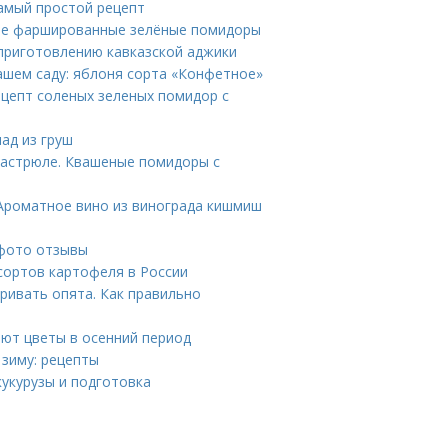
Самый простой рецепт
ые фаршированные зелёные помидоры
 приготовлению кавказской аджики
ашем саду: яблоня сорта «Конфетное»
ецепт соленых зеленых помидор с
ад из груш
кастрюле. Квашеные помидоры с
 Ароматное вино из винограда кишмиш
 фото отзывы
сортов картофеля в России
ривать опята. Как правильно
ают цветы в осенний период
 зиму: рецепты
кукурузы и подготовка