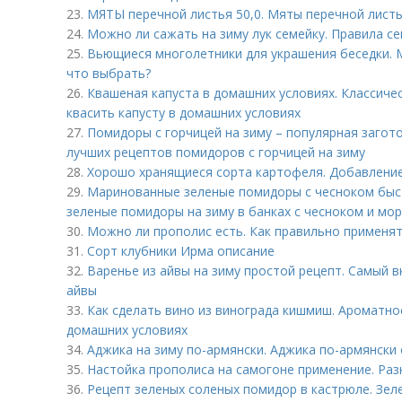
23.
МЯТЫ перечной листья 50,0. Мяты перечной листь
24.
Можно ли сажать на зиму лук семейку. Правила с
25.
Вьющиеся многолетники для украшения беседки. 
что выбрать?
26.
Квашеная капуста в домашних условиях. Классичес
квасить капусту в домашних условиях
27.
Помидоры с горчицей на зиму – популярная загото
лучших рецептов помидоров с горчицей на зиму
28.
Хорошо хранящиеся сорта картофеля. Добавление
29.
Маринованные зеленые помидоры с чесноком быс
зеленые помидоры на зиму в банках с чесноком и мо
30.
Можно ли прополис есть. Как правильно применя
31.
Сорт клубники Ирма описание
32.
Варенье из айвы на зиму простой рецепт. Самый в
айвы
33.
Как сделать вино из винограда кишмиш. Ароматно
домашних условиях
34.
Аджика на зиму по-армянски. Аджика по-армянски 
35.
Настойка прополиса на самогоне применение. Ра
36.
Рецепт зеленых соленых помидор в кастрюле. Зе