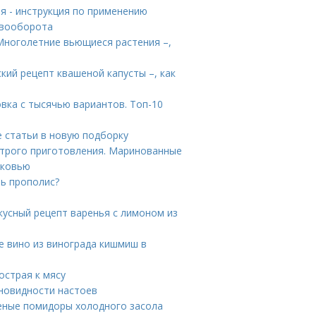
я - инструкция по применению
евооборота
Многолетние вьющиеся растения –,
кий рецепт квашеной капусты –, как
вка с тысячью вариантов. Топ-10
 статьи в новую подборку
трого приготовления. Маринованные
рковью
ть прополис?
кусный рецепт варенья с лимоном из
е вино из винограда кишмиш в
острая к мясу
зновидности настоев
леные помидоры холодного засола