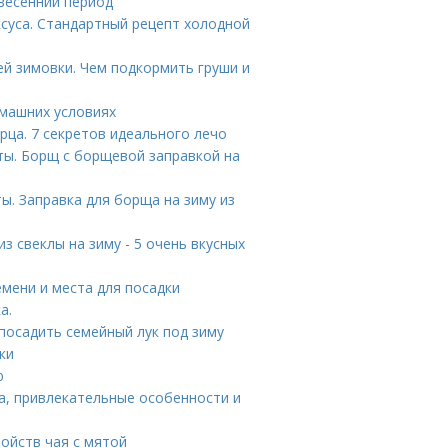
 весенний период
ксуса. Стандартный рецепт холодной
й зимовки. Чем подкормить груши и
омашних условиях
рца. 7 секретов идеального лечо
ты. Борщ с борщевой заправкой на
ты. Заправка для борща на зиму из
з свеклы на зиму - 5 очень вкусных
мени и места для посадки
а.
посадить семейный лук под зиму
ки
ю
а, привлекательные особенности и
войств чая с мятой