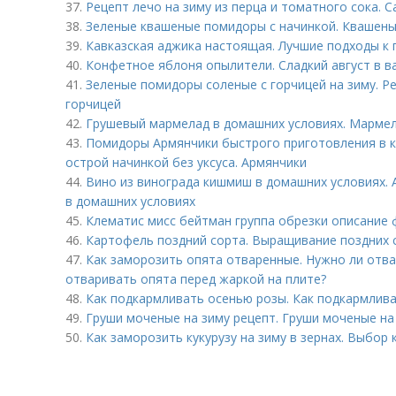
37.
Рецепт лечо на зиму из перца и томатного сока. 
38.
Зеленые квашеные помидоры с начинкой. Квашен
39.
Кавказская аджика настоящая. Лучшие подходы к
40.
Конфетное яблоня опылители. Сладкий август в в
41.
Зеленые помидоры соленые с горчицей на зиму. Р
горчицей
42.
Грушевый мармелад в домашних условиях. Мармел
43.
Помидоры Армянчики быстрого приготовления в 
острой начинкой без уксуса. Армянчики
44.
Вино из винограда кишмиш в домашних условиях.
в домашних условиях
45.
Клематис мисс бейтман группа обрезки описание
46.
Картофель поздний сорта. Выращивание поздних 
47.
Как заморозить опята отваренные. Нужно ли отва
отваривать опята перед жаркой на плите?
48.
Как подкармливать осенью розы. Как подкармлив
49.
Груши моченые на зиму рецепт. Груши моченые на
50.
Как заморозить кукурузу на зиму в зернах. Выбор 