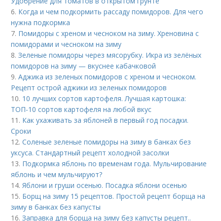
Удобрение для томатов в открытом грунте
6.
Когда и чем подкормить рассаду помидоров. Для чего
нужна подкормка
7.
Помидоры с хреном и чесноком на зиму. Хреновина с
помидорами и чесноком на зиму
8.
Зеленые помидоры через мясорубку. Икра из зелёных
помидоров на зиму — вкуснее кабачковой
9.
Аджика из зеленых помидоров с хреном и чесноком.
Рецепт острой аджики из зеленых помидоров
10.
10 лучших сортов картофеля. Лучшая картошка:
ТОП-10 сортов картофеля на любой вкус
11.
Как ухаживать за яблоней в первый год посадки.
Сроки
12.
Соленые зеленые помидоры на зиму в банках без
уксуса. Стандартный рецепт холодной засолки
13.
Подкормка яблонь по временам года. Мульчирование
яблонь и чем мульчируют?
14.
Яблони и груши осенью. Посадка яблони осенью
15.
Борщ на зиму 15 рецептов. Простой рецепт борща на
зиму в банках без капусты
16.
Заправка для борща на зиму без капусты рецепт..