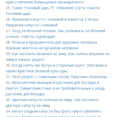
приготовления боярышника засахаренного
25.
Томат Розовый царь F1. Описание сорта томата
Розовый царь
26.
Квашеная капуста с клюквой в банке на 3 литра.
Квашеная капуста с клюквой
27.
Уход за яблоней осенью. Как ухаживать за яблоней
осенью: советы садоводам
28.
Польза и вред ментола для здоровья человека.
Влияние ментола на организм человека
29.
Как засолить вешенки на зиму. Как солить вешенки на
зиму в банках: рецепт
30.
Когда сеять лук-батун в открытый грунт. Описание и
характеристики зеленой культуры
31.
Лечо рецепт с томатным соком. Пальчики оближешь
32.
Многолетние вьющиеся растения для беседок и
пергол. Самые известные и не требовательные к уходу
растения для беседки
33.
Цветная капуста соленая на зиму. Как посолить
цветную капусту на зиму
34.
Кисло-сладкая капуста быстрого приготовления с
уксусом. Потрясающая маринованная кисло-сладкая