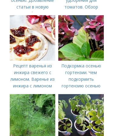
осенью. Добавление
удобрения для
статьи в новую
томатов. Обзор
подборку
лучших минеральных
удобрений для
томатов: правила
внесения в почву
Рецепт варенья из
Подкормка осенью
инжира свежего с
гортензии. Чем
лимоном. Варенье из
подкормить
инжира с лимоном
гортензию осенью