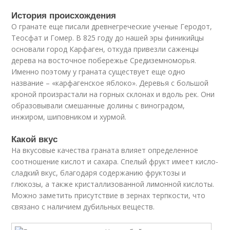
История происхождения
О гранате еще писали древнегреческие ученые Геродот,
Теосфат и Гомер. В 825 году до нашей эры финикийцы
основали город Карфаген, откуда привезли саженцы
дерева на восточное побережье Средиземноморья.
Именно поэтому у граната существует еще одно
название – «карфагенское яблоко». Деревья с большой
кроной произрастали на горных склонах и вдоль рек. Они
образовывали смешанные долины с виноградом,
инжиром, шиповником и хурмой.
Какой вкус
На вкусовые качества граната влияет определенное
соотношение кислот и сахара. Спелый фрукт имеет кисло-
сладкий вкус, благодаря содержанию фруктозы и
глюкозы, а также кристаллизованной лимонной кислоты.
Можно заметить присутствие в зернах терпкости, что
связано с наличием дубильных веществ.