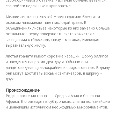
серо-коричневого оттенка. Растение обильно ветвится,
его побеги недлинные и кривоватые.
Мелкие листья вытянутой формы красиво блестят и
окрасом напоминают цвет молодой травы. В
объединениях листьев некоторые из них заметно больше
остальных. Сверху поверхность листа кожистая с
глянцевыми отблесками, снизу – матовая, имеющая
выразительную жилку.
Листья граната имеют короткие черешки, форму эллипса
и находятся напротив друг друга. Обычно они
ланцетовидные, цельнокрайние и продолговатые. В длину
они могут достигать восьми сантиметров, в ширину –
двух.
Происхождение
Родина растения гранат — Средняя Азия и Северная
Африка. Его разводят в субтропиках, считая полезнейшим
и ценнейшим источником необходимых микроэлементов.