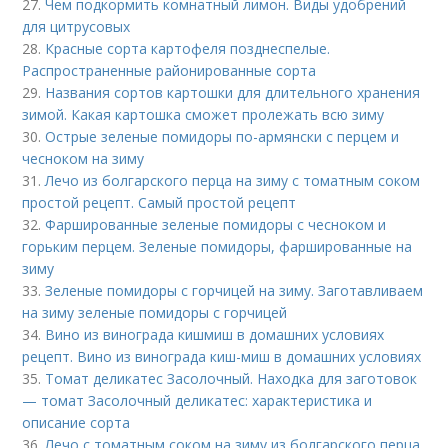
27.
Чем подкормить комнатный лимон. Виды удобрений
для цитрусовых
28.
Красные сорта картофеля позднеспелые.
Распространенные районированные сорта
29.
Названия сортов картошки для длительного хранения
зимой. Какая картошка сможет пролежать всю зиму
30.
Острые зеленые помидоры по-армянски с перцем и
чесноком на зиму
31.
Лечо из болгарского перца на зиму с томатным соком
простой рецепт. Самый простой рецепт
32.
Фаршированные зеленые помидоры с чесноком и
горьким перцем. Зеленые помидоры, фаршированные на
зиму
33.
Зеленые помидоры с горчицей на зиму. Заготавливаем
на зиму зеленые помидоры с горчицей
34.
Вино из винограда кишмиш в домашних условиях
рецепт. Вино из винограда киш-миш в домашних условиях
35.
Томат деликатес Засолочный. Находка для заготовок
— томат Засолочный деликатес: характеристика и
описание сорта
36.
Лечо с томатным соком на зиму из болгарского перца