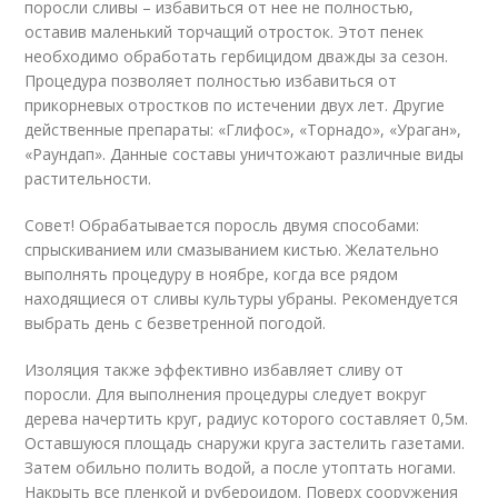
поросли сливы – избавиться от нее не полностью,
оставив маленький торчащий отросток. Этот пенек
необходимо обработать гербицидом дважды за сезон.
Процедура позволяет полностью избавиться от
прикорневых отростков по истечении двух лет. Другие
действенные препараты: «Глифос», «Торнадо», «Ураган»,
«Раундап». Данные составы уничтожают различные виды
растительности.
Совет! Обрабатывается поросль двумя способами:
спрыскиванием или смазыванием кистью. Желательно
выполнять процедуру в ноябре, когда все рядом
находящиеся от сливы культуры убраны. Рекомендуется
выбрать день с безветренной погодой.
Изоляция также эффективно избавляет сливу от
поросли. Для выполнения процедуры следует вокруг
дерева начертить круг, радиус которого составляет 0,5м.
Оставшуюся площадь снаружи круга застелить газетами.
Затем обильно полить водой, а после утоптать ногами.
Накрыть все пленкой и рубероидом. Поверх сооружения