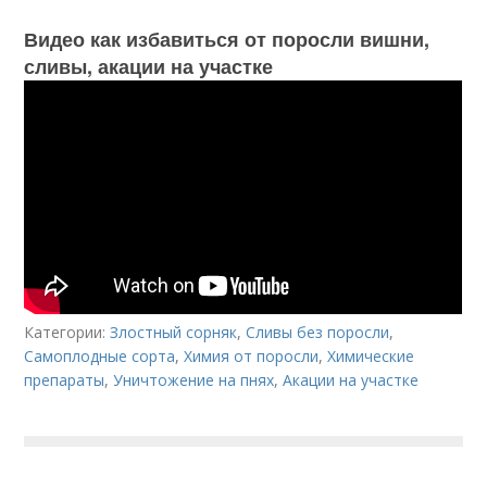
Видео как избавиться от поросли вишни,
сливы, акации на участке
Категории:
Злостный сорняк
,
Сливы без поросли
,
Самоплодные сорта
,
Химия от поросли
,
Химические
препараты
,
Уничтожение на пнях
,
Акации на участке