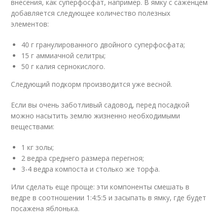
внесения, как суперфосфат, например. В ямку с саженцем
добавляется следующее количество полезных
элементов:
40 г гранулированного двойного суперфосфата;
15 г аммиачной селитры;
50 г калия сернокислого.
Следующий подкорм производится уже весной.
Если вы очень заботливый садовод, перед посадкой
можно насытить землю жизненно необходимыми
веществами:
1 кг золы;
2 ведра среднего размера перегноя;
3-4 ведра компоста и столько же торфа.
Или сделать еще проще: эти компоненты смешать в
ведре в соотношении 1:4:5:5 и засыпать в ямку, где будет
посажена яблонька.