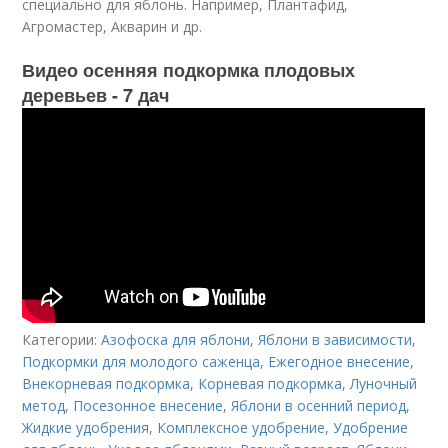
специально для яблонь. Например, Плантафид,
Агромастер, Акварин и др.
Видео осенняя подкормка плодовых
деревьев - 7 дач
Категории:
Азофоска для яблони
,
Яблони в зависимости
,
Подкормки для молодого саженца
,
Ежегодное внесение
,
Внекорневая подкормка
,
Корневая подкормка
,
Луночный
метод
,
Посезонное внесение
,
Яблони в осенний период
,
Жидкие удобрения
,
Комплексное удобрение
,
Удобрение