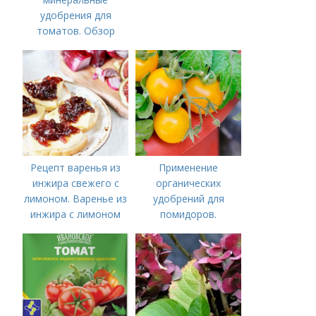
удобрения для
томатов. Обзор
лучших минеральных
удобрений для
томатов: правила
внесения в почву
Рецепт варенья из
Применение
инжира свежего с
органических
лимоном. Варенье из
удобрений для
инжира с лимоном
помидоров.
Органические
удобрения для
томатов