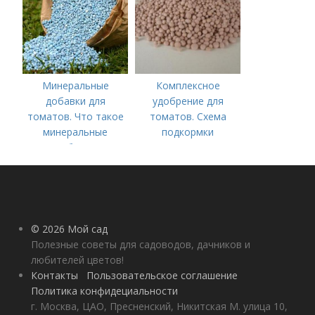
Минеральные
Комплексное
добавки для
удобрение для
томатов. Что такое
томатов. Схема
минеральные
подкормки
удобрения
помидоров от
рассады до сбора
урожая
© 2026 Мой сад
Полезные советы для садоводов, дачников и
любителей цветов!
Контакты
Пользовательское соглашение
Политика конфидециальности
г. Москва, ЦАО, Пресненский, Никитская М. улица 10,