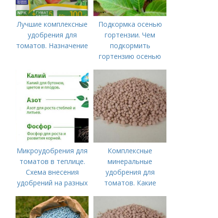
Лучшие комплексные
Подкормка осенью
удобрения для
гортензии. Чем
томатов. Назначение
подкормить
гортензию осенью
Микроудобрения для
Комплексные
томатов в теплице.
минеральные
Схема внесения
удобрения для
удобрений на разных
томатов. Какие
этапах развития
средства
помидоров
используются для
культуры