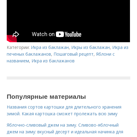
Категории:
Икра из баклажан
,
Икры из баклажан
,
Икра из
печеных баклажанов
,
Пошаговый рецепт
,
Яблони с
названием
,
Икра из баклажанов
Популярные материалы
Названия сортов картошки для длительного хранения
зимой. Какая картошка сможет пролежать всю зиму
Яблочно-сливовый джем на зиму. Сливово-яблочный
джем на зиму: вкусный десерт и идеальная начинка для