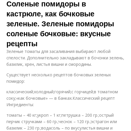
Соленые помидоры в
кастрюле, как бочковые
зеленые. Зеленые помидоры
соленые бочковые: вкусные
рецепты
Зеленые томаты для засаливания выбирают любой
спелости. Дополнительно закладывают в бочонки зелень,
базилик, хрен, листья вишни и смородины.
Существует несколько рецептов бочковых зеленых
помидор:
классический;холодный;горячий;с горчицей;в томатном
соку;«как бочковые» — в банках.Классический рецепт
Ингредиенты:
томаты – 40 кг;укроп – 1 кг;петрушка – 200 гр.;острый
перчик стручками – 60 гр.;чеснок – 120 гр.;эстрагон или
базилик – 230 гр.;водасоль – по вкусулистья вишни и