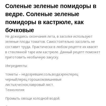
Соленые зеленые помидоры в
ведре. Соленые зеленые
помидоры в кастрюле, как
бочковые
Не дожидаясь окончания лета, в засолке используют
зеленые плоды томатов. Самостоятельно засолить не
составит труда. Практически в любом рецепте их квасят
в стеклянной таре или кастрюле. Данный рецепт поможет
приготовить необычную закуску.
Ингредиенты:
томаты – недозревшие;соль;вода;хрен;перец
черный;перец горошком;вишневые
листья;чеснок;лавровый лист.
Технология:
Промыть овощи холодной водой.