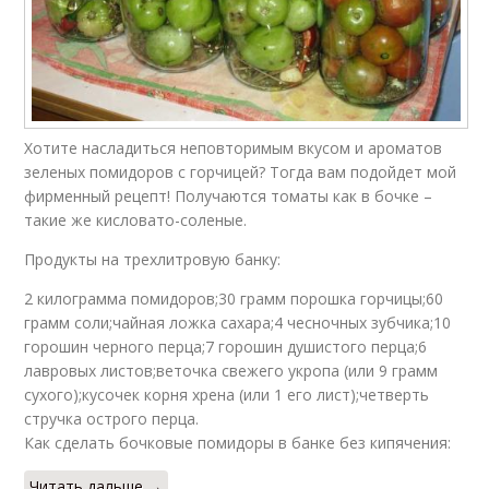
Хотите насладиться неповторимым вкусом и ароматов
зеленых помидоров с горчицей? Тогда вам подойдет мой
фирменный рецепт! Получаются томаты как в бочке –
такие же кисловато-соленые.
Продукты на трехлитровую банку:
2 килограмма помидоров;30 грамм порошка горчицы;60
грамм соли;чайная ложка сахара;4 чесночных зубчика;10
горошин черного перца;7 горошин душистого перца;6
лавровых листов;веточка свежего укропа (или 9 грамм
сухого);кусочек корня хрена (или 1 его лист);четверть
стручка острого перца.
Как сделать бочковые помидоры в банке без кипячения:
Читать дальше →