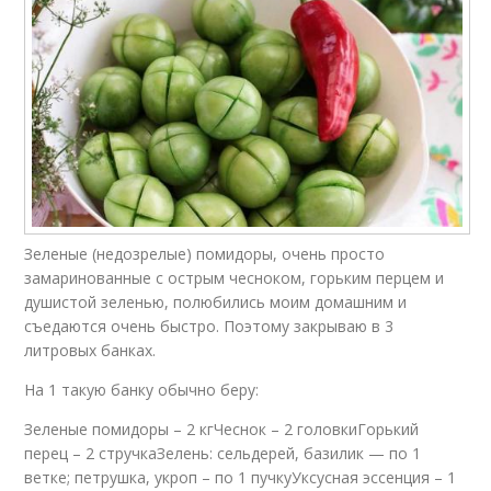
Зеленые (недозрелые) помидоры, очень просто
замаринованные с острым чесноком, горьким перцем и
душистой зеленью, полюбились моим домашним и
съедаются очень быстро. Поэтому закрываю в 3
литровых банках.
На 1 такую банку обычно беру:
Зеленые помидоры – 2 кгЧеснок – 2 головкиГорький
перец – 2 стручкаЗелень: сельдерей, базилик — по 1
ветке; петрушка, укроп – по 1 пучкуУксусная эссенция – 1