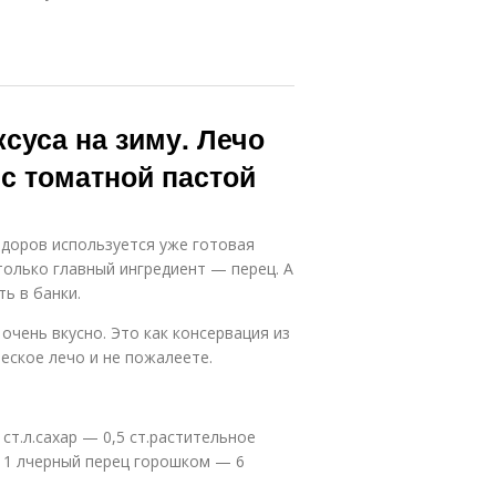
ксуса на зиму. Лечо
 с томатной пастой
идоров используется уже готовая
только главный ингредиент — перец. А
ь в банки.
очень вкусно. Это как консервация из
еское лечо и не пожалеете.
ст.л.сахар — 0,5 ст.растительное
 1 лчерный перец горошком — 6