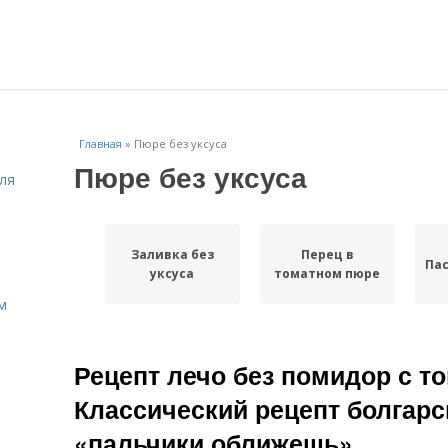
Главная
»
Пюре без уксуса
Пюре без уксуса
ля
Заливка без
Перец в
Пас
уксуса
томатном пюре
м
Рецепт лечо без помидор с то
Классический рецепт болгарс
«пальчики оближешь»