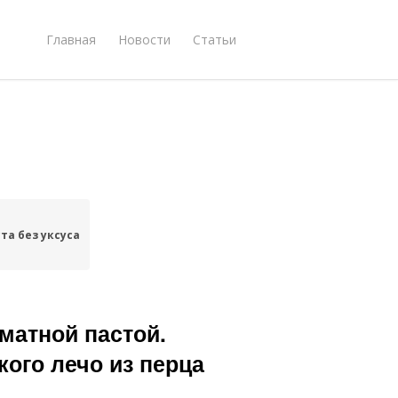
Главная
Новости
Статьи
та без уксуса
матной пастой.
кого лечо из перца