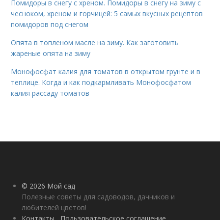
Помидоры в снегу с хреном. Помидоры в снегу на зиму с
чесноком, хреном и горчицей: 5 самых вкусных рецептов
помидоров под снегом
Опята в топленом масле на зиму. Как заготовить
жареные опята на зиму
Монофосфат калия для томатов в открытом грунте и в
теплице. Когда и как подкармливать Монофосфатом
калия рассаду томатов
© 2026 Мой сад
Полезные советы для садоводов, дачников и
любителей цветов!
Контакты
Пользовательское соглашение