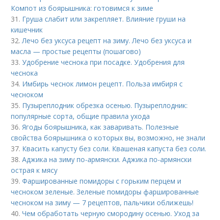
Компот из боярышника: готовимся к зиме
31.
Груша слабит или закрепляет. Влияние груши на
кишечник
32.
Лечо без уксуса рецепт на зиму. Лечо без уксуса и
масла — простые рецепты (пошагово)
33.
Удобрение чеснока при посадке. Удобрения для
чеснока
34.
Имбирь чеснок лимон рецепт. Польза имбиря с
чесноком
35.
Пузыреплодник обрезка осенью. Пузыреплодник:
популярные сорта, общие правила ухода
36.
Ягоды боярышника, как заваривать. Полезные
свойства боярышника о которых вы, возможно, не знали
37.
Квасить капусту без соли. Квашеная капуста без соли.
38.
Аджика на зиму по-армянски. Аджика по-армянски
острая к мясу
39.
Фаршированные помидоры с горьким перцем и
чесноком зеленые. Зеленые помидоры фаршированные
чесноком на зиму — 7 рецептов, пальчики оближешь!
40.
Чем обработать черную смородину осенью. Уход за