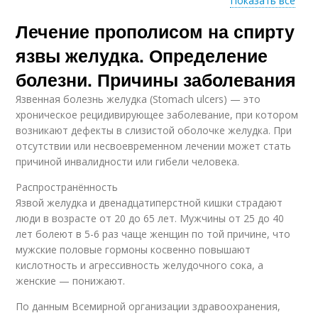
Показать все
Лечение прополисом на спирту
Прополис в домашних
Прополис при эрозии
условиях
язвы желудка. Определение
болезни. Причины заболевания
Язвенная болезнь желудка (Stomach ulcers) — это
Настойки из
хроническое рецидивирующее заболевание, при котором
прополиса
возникают дефекты в слизистой оболочке желудка. При
отсутствии или несвоевременном лечении может стать
причиной инвалидности или гибели человека.
Распространённость
Язвой желудка и двенадцатиперстной кишки страдают
люди в возрасте от 20 до 65 лет. Мужчины от 25 до 40
лет болеют в 5-6 раз чаще женщин по той причине, что
мужские половые гормоны косвенно повышают
кислотность и агрессивность желудочного сока, а
женские — понижают.
По данным Всемирной организации здравоохранения,