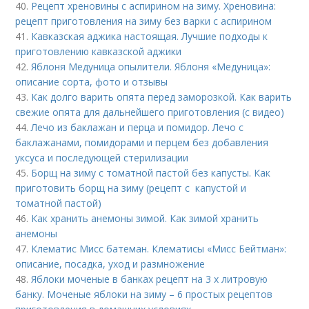
40.
Рецепт хреновины с аспирином на зиму. Хреновина:
рецепт приготовления на зиму без варки с аспирином
41.
Кавказская аджика настоящая. Лучшие подходы к
приготовлению кавказской аджики
42.
Яблоня Медуница опылители. Яблоня «Медуница»:
описание сорта, фото и отзывы
43.
Как долго варить опята перед заморозкой. Как варить
свежие опята для дальнейшего приготовления (с видео)
44.
Лечо из баклажан и перца и помидор. Лечо с
баклажанами, помидорами и перцем без добавления
уксуса и последующей стерилизации
45.
Борщ на зиму с томатной пастой без капусты. Как
приготовить борщ на зиму (рецепт с капустой и
томатной пастой)
46.
Как хранить анемоны зимой. Как зимой хранить
анемоны
47.
Клематис Мисс батеман. Клематисы «Мисс Бейтман»:
описание, посадка, уход и размножение
48.
Яблоки моченые в банках рецепт на 3 х литровую
банку. Моченые яблоки на зиму – 6 простых рецептов