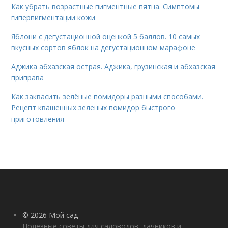
Как убрать возрастные пигментные пятна. Симптомы
гиперпигментации кожи
Яблони с дегустационной оценкой 5 баллов. 10 самых
вкусных сортов яблок на дегустационном марафоне
Аджика абхазская острая. Аджика, грузинская и абхазская
приправа
Как заквасить зелёные помидоры разными способами.
Рецепт квашенных зеленых помидор быстрого
приготовления
© 2026 Мой сад
Полезные советы для садоводов, дачников и