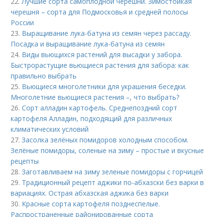
22.
Лучшие сорта самоплодной черешни. Зимостойкая
черешня – сорта для Подмосковья и средней полосы
России
23.
Выращивание лука-батуна из семян через рассаду.
Посадка и выращивание лука-батуна из семян
24.
Виды вьющихся растений для высадки у забора.
Быстрорастущие вьющиеся растения для забора: как
правильно выбрать
25.
Вьющиеся многолетники для украшения беседки.
Многолетние вьющиеся растения –, что выбрать?
26.
Сорт алладин картофель. Среднепоздний сорт
картофеля Алладин, подходящий для различных
климатических условий
27.
Засолка зелёных помидоров холодным способом.
Зелёные помидоры, соленые на зиму – простые и вкусные
рецепты
28.
Заготавливаем на зиму зеленые помидоры с горчицей
29.
Традиционный рецепт аджики по-абхазски без варки в
вариациях. Острая абхазская аджика без варки
30.
Красные сорта картофеля позднеспелые.
Распространенные районированные сорта