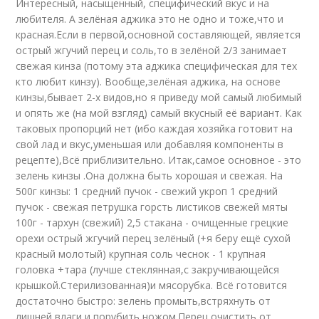
Интересный, насыщенный, специфический вкус и на
любителя. А зелёная аджика это не одно и тоже,что и
красная.Если в первой,основной составляющей, является
острый жгучий перец и соль,то в зелёной 2/3 занимает
свежая кинза (потому эта аджика специфическая для тех
кто любит кинзу). Вообще,зелёная аджика, на основе
кинзы,бывает 2-х видов,но я приведу мой самый любимый
и опять же (на мой взгляд) самый вкусный её вариант. Как
таковых пропорций нет (ибо каждая хозяйка готовит на
свой лад и вкус,уменьшая или добавляя компоненты в
рецепте),Всё приблизительно. Итак,самое основное - это
зелень кинзы .Она должна быть хорошая и свежая. На
500г кинзы: 1 средний пучок - свежий укроп 1 средний
пучок - свежая петрушка горсть листиков свежей мяты
100г - тархун (свежий) 2,5 стакана - очищенные грецкие
орехи острый жгучий перец зелёный (+я беру ещё сухой
красный молотый) крупная соль чеснок - 1 крупная
головка +тара (лучше стеклянная,с закручивающейся
крышкой.Стерилизованная)и мясорубка. Всё готовится
достаточно быстро: зелень промыть,встряхнуть от
лишней влаги и порубить ножом.Перец очистить от