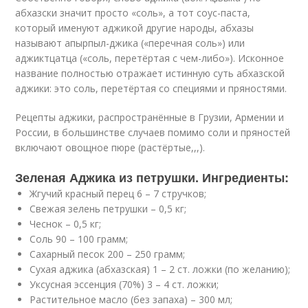
абхазски значит просто «соль», а тот соус-паста,
который именуют аджикой другие народы, абхазы
называют апырпыл-джика («перечная соль») или
аджиктцатца («соль, перетёртая с чем-либо»). Исконное
название полностью отражает истинную суть абхазской
аджики: это соль, перетёртая со специями и пряностями.
Рецепты аджики, распространённые в Грузии, Армении и
России, в большинстве случаев помимо соли и пряностей
включают овощное пюре (растёртые,,,).
Зеленая Аджика из петрушки. Ингредиенты:
Жгучий красный перец 6 – 7 стручков;
Свежая зелень петрушки – 0,5 кг;
Чеснок – 0,5 кг;
Соль 90 – 100 грамм;
Сахарный песок 200 – 250 грамм;
Сухая аджика (абхазская) 1 – 2 ст. ложки (по желанию);
Уксусная эссенция (70%) 3 – 4 ст. ложки;
Растительное масло (без запаха) – 300 мл;