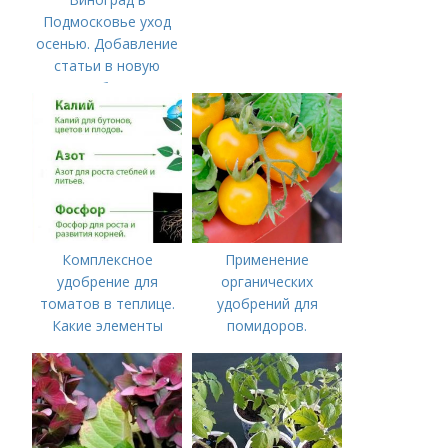
Подмосковье уход
осенью. Добавление
статьи в новую
подборку
Комплексное
Применение
удобрение для
органических
томатов в теплице.
удобрений для
Какие элементы
помидоров.
нужны томатам,
Органические
особенности их
удобрения для
внесения
томатов