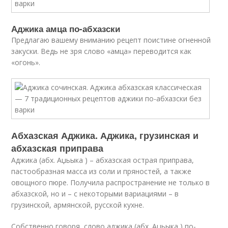
Аджика амца по-абхазски
Предлагаю вашему вниманию рецепт поистине огненной
закуски. Ведь не зря слово «амца» переводится как
«огонь».
Абхазская Аджика. Аджика, грузинская и
абхазская приправа
Аджика (абх. Аџьыка ) – абхазская острая приправа,
пастообразная масса из соли и пряностей, а также
овощного пюре. Получила распространение не только в
абхазской, но и – с некоторыми вариациями – в
грузинской, армянской, русской кухне.
Собственно говоря, слово аджика (абх. Аџьыка ) по-