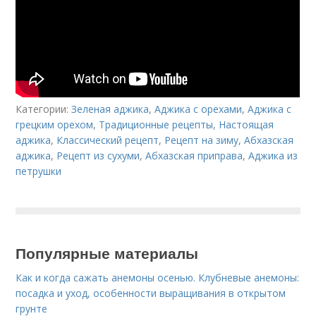
Категории:
Зеленая аджика
,
Аджика с орехами
,
Аджика с
грецким орехом
,
Традиционные рецепты
,
Настоящая
аджика
,
Классический рецепт
,
Рецепт на зиму
,
Абхазская
аджика
,
Рецепт из сухуми
,
Абхазская приправа
,
Аджика из
петрушки
Популярные материалы
Как и когда сажать анемоны осенью. Клубневые анемоны:
посадка и уход, особенности выращивания в открытом
грунте