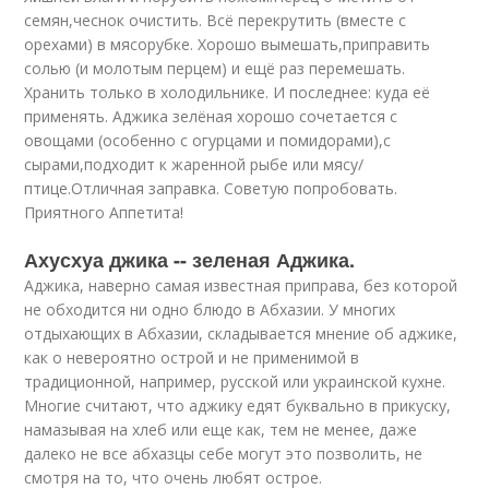
семян,чеснок очистить. Всё перекрутить (вместе с
орехами) в мясорубке. Хорошо вымешать,приправить
солью (и молотым перцем) и ещё раз перемешать.
Хранить только в холодильнике. И последнее: куда её
применять. Аджика зелёная хорошо сочетается с
овощами (особенно с огурцами и помидорами),с
сырами,подходит к жаренной рыбе или мясу/
птице.Отличная заправка. Советую попробовать.
Приятного Аппетита!
Ахусхуа джика -- зеленая Аджика.
Аджика, наверно самая известная приправа, без которой
не обходится ни одно блюдо в Абхазии.
У многих
отдыхающих в Абхазии, складывается мнение об аджике,
как о невероятно острой и не применимой в
традиционной, например, русской или украинской кухне.
Многие считают, что аджику едят буквально в прикуску,
намазывая на хлеб или еще как, тем не менее, даже
далеко не все абхазцы себе могут это позволить, не
смотря на то, что очень любят острое.