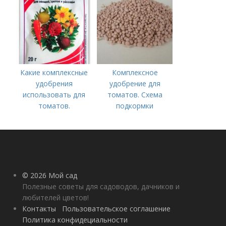
культуры
Какие комплексные
Комплексное
удобрения
удобрение для
использовать для
томатов. Схема
томатов.
подкормки
Традиционные
помидоров от
комплексные
рассады до сбора
удобрения для
урожая
помидор
© 2026 Мой сад
Полезные советы для садоводов, дачников и
любителей цветов!
Контакты
Пользовательское соглашение
Политика конфидециальности